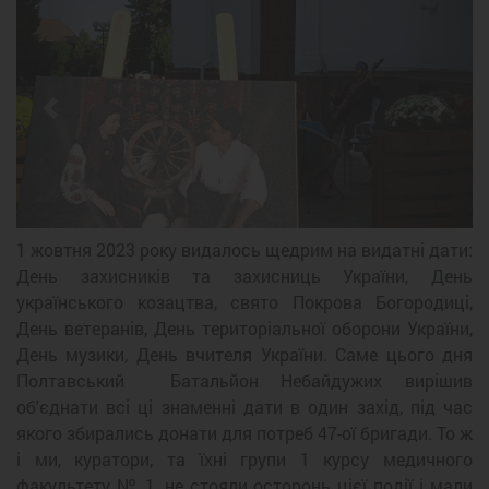
Previous
Next
1 жовтня 2023 року видалось щедрим на видатні дати:
День захисників та захисниць України, День
українського козацтва, свято Покрова Богородиці,
День ветеранів, День територіальної оборони України,
День музики, День вчителя України. Саме цього дня
Полтавський Батальйон Небайдужих вирішив
об'єднати всі ці знаменні дати в один захід, під час
якого збирались донати для потреб 47-ої бригади. То ж
і ми, куратори, та їхні групи 1 курсу медичного
факультету № 1, не стояли осторонь цієї події і мали