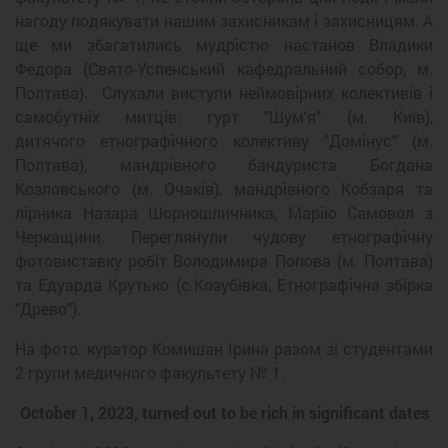
нагоду подякувати нашим захисникам і захисницям. А
ще ми збагатились мудрістю настанов Владики
Федора (Свято-Успенський кафедральний собор, м.
Полтава). Слухали виступи неймовірних колективів і
самобутніх митців: гурт "Шум'я" (м. Київ),
дитячого етнографічного колективу "Домінус" (м.
Полтава), мандрівного бандуриста Богдана
Козловського (м. Очаків), мандрівного Кобзаря та
лірника Назара Шорношличника, Марію Самовол з
Черкащини. Переглянули чудову етнографічну
фотовиставку робіт Володимира Попова (м. Полтава)
та Едуарда Крутько (с.Козубівка, Етнографічна збірка
"Древо").
На фото: куратор Комишан Ірина разом зі студентами
2 групи медичного факультету № 1.
October 1, 2023, turned out to be rich in significant dates