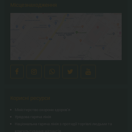
Місцезнаходження
Корисні ресурси
Міністерство охорони здоров’я
Урядова гаряча лінія
Національна гаряча лінія з протидії торгівлі людьми та
консультування мiгрантiв