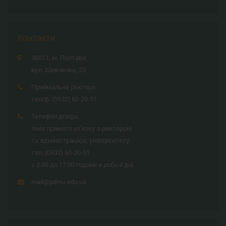
Контакти
36011, м. Полтава,
вул. Шевченка, 23
Приймальна ректора
тел/ф.:
(0532) 60-20-51
Телефон довіри,
лінія прямого зв'язку з ректором
та адміністрацією університету
тел.:
(0532) 60-20-51
з 8:00 до 17:00 години в робочі дні
mail@pdmu.edu.ua