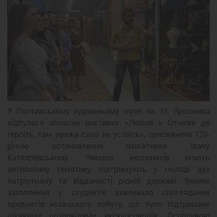
Previous
Next
У Полтавському художньому музеї ім. М. Ярошенка
відбулася обласна виставка «Любов к Отчизні де
героїть, там вража сила не устоїть», присвячена 120-
річчю встановлення пам'ятника Івану
Котляревському. Чимало експонатів мають
антивоєнну тематику, підтримують у молоді дух
патріотизму та відданості рідній державі. Велике
захоплення у студентів викликало споглядання
предметів козацького побуту, що було підтримане
цікавими розповідями екскурсоводів. Особливою