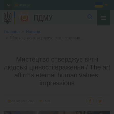
07.08.26
ПДМУ
Головна
Новини
Мистецтво стверджує вічні людські...
Мистецтво стверджує вічні
людські цінності:враження / The art
affirms eternal human values:
impressions
29 вересня 2023
1525