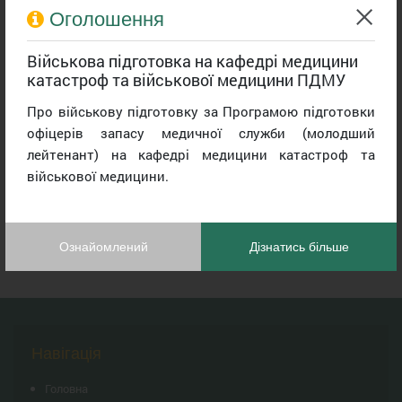
Sasha Putria, and students were touched by her paintings.
Оголошення
Heartful thanks to the warriors of the Armed Forces for the
Військова підготовка на кафедрі медицини
opportunity to continue communicating with art during
катастроф та військової медицини ПДМУ
the war.
Про військову підготовку за Програмою підготовки
офіцерів запасу медичної служби (молодший
лейтенант) на кафедрі медицини катастроф та
військової медицини.
Ознайомлений
Дізнатись більше
Навігація
Головна