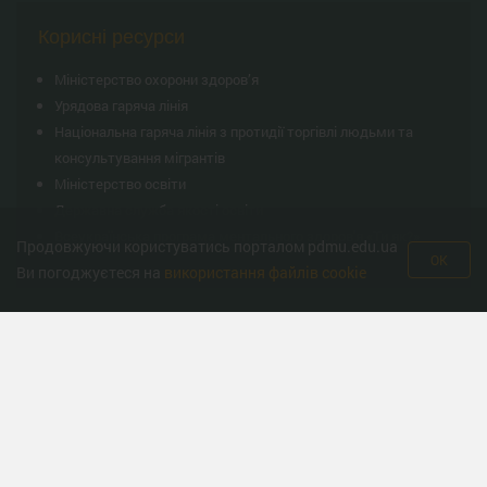
Корисні ресурси
Міністерство охорони здоров’я
Урядова гаряча лінія
Національна гаряча лінія з протидії торгівлі людьми та
консультування мiгрантiв
Міністерство освіти
Державна служба якості освіти
Всеукраїнська програма ментального здоров'я «Ти як?»
Продовжуючи користуватись порталом pdmu.edu.ua
OK
Ви погоджуєтеся на
використання файлів cookie
© Полтавський державний медичний університет 2008-2026 рік. Усі права
захищено.
Єдиним офіційним сайтом Полтавського державного медичного університету
(ПДМУ) є
pdmu.edu.ua
.
Усі розміщені матеріали є інтелектуальною власністю ПДМУ. За інформацію,
надану від імені ПДМУ на інших сайтах, університет відповідальності не несе.