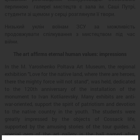
перлиною галереї мистецтв є зала ім. Саші Путрі,
студенти зі щемом у серці розглянули її твори.
Низький уклін воїнам ЗСУ за можливість
продовжувати спілкування з мистецтвом під час
війни.
The art affirms eternal human values: impressions
In the M. Yaroshenko Poltava Art Museum, the regional
exhibition "Love for the native land, where there are heroes,
there the mighty force will not stand", was held, dedicated
to the 120th anniversary of the installation of the
monument to Ivan Kotliarevsky. Many exhibits are anti-
war-oriented, support the spirit of patriotism and devotion
to the native country in the youth. The students were
greatly impressed by the objects of Cossack life,
supported by the amusing stories of the tour guides. A
special gem of the art gallery is the hall named after