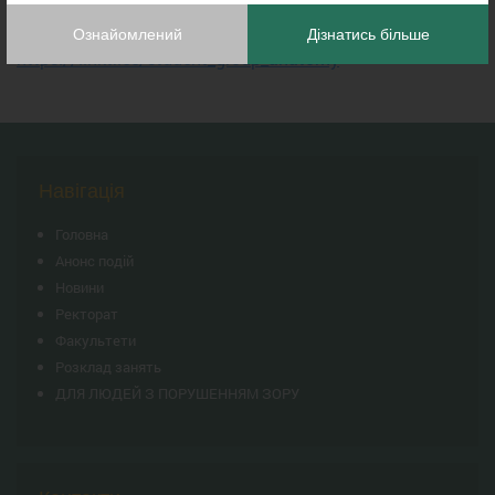
Basic information for joining the student scientific group:
Ознайомлений
Дізнатись більше
https://linktr.ee/student_group_anatomy
Навігація
Головна
Анонс подій
Новини
Ректорат
Факультети
Розклад занять
ДЛЯ ЛЮДЕЙ З ПОРУШЕННЯМ ЗОРУ