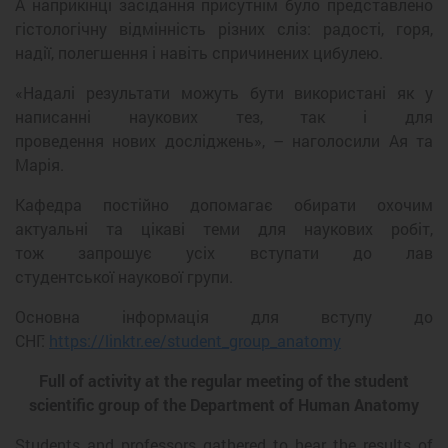
А наприкінці засідання присутнім було представлено
гістологічну відмінність різних сліз: радості, горя,
надії, полегшення і навіть спричинених цибулею.
«Надалі результати можуть бути використані як у
написанні наукових тез, так і для
проведення нових досліджень», – наголосили Ая та
Марія.
Кафедра постійно допомагає обирати охочим
актуальні та цікаві теми для наукових робіт,
тож запрошує усіх вступати до лав
студентської наукової групи.
Основна інформація для вступу до
СНГ:
https://linktr.ee/student_group_anatomy
Full of activity at the regular meeting of the student
scientific group of the Department of Human Anatomy
Students and professors gathered to hear the results of