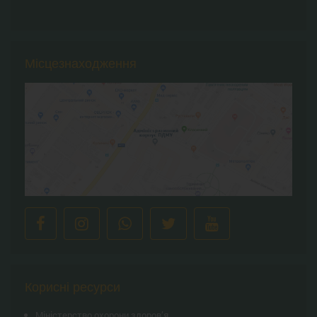
Місцезнаходження
Корисні ресурси
Міністерство охорони здоров’я