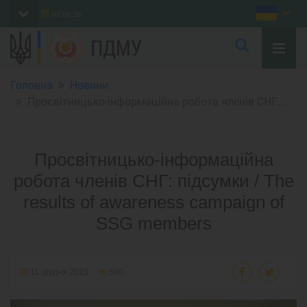
07.08.26
ПДМУ
Головна
Новини
Просвітницько-інформаційна робота членів СНГ:...
Просвітницько-інформаційна
робота членів СНГ: підсумки / The
results of awareness campaign of
SSG members
11 грудня 2023
590