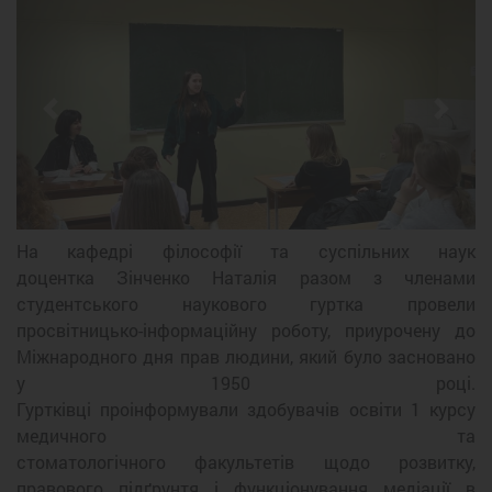
Previous
Next
На кафедрі філософії та суспільних наук
доцентка Зінченко Наталія разом з членами
студентського наукового гуртка провели
просвітницько-інформаційну роботу, приурочену до
Міжнародного дня прав людини, який було засновано
у 1950 році.
Гуртківці проінформували здобувачів освіти 1 курсу
медичного та
стоматологічного факультетів щодо розвитку,
правового підґрунтя і функціонування медіації в