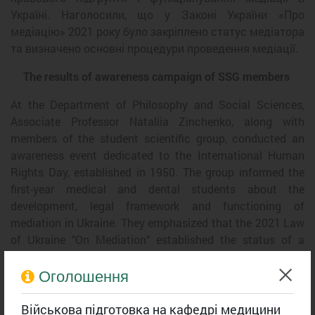
Україні. Наголосили, що у Законі України «Про
медіацію» 2021 року було закріплено статус медіатора
та визначено основні процедури проведення медіації.
The results of awareness campaign of SSG members
At the Department of Philosophy and Social Sciences,
Associate Professor Nataliia Zinchenko, along with
members of the student scientific group, conducted an
awareness event dedicated to the International Human
Rights Day, established in 1950. The group informed the
first-year medical and dental students about the
development, legal framework and functioning of
mediation in Ukraine. They emphasized that the 2021 Law
of Ukraine "On Mediation" established the status of a
mediator and defined the basic procedures for conducting
mediation.
Оголошення
Військова підготовка на кафедрі медицини