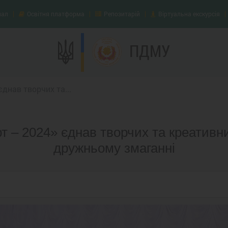
нал
Освітня платформа
Репозитарій
Віртуальна екскурсія
ПДМУ
днав творчих та...
т – 2024» єднав творчих та креативн
дружньому змаганні