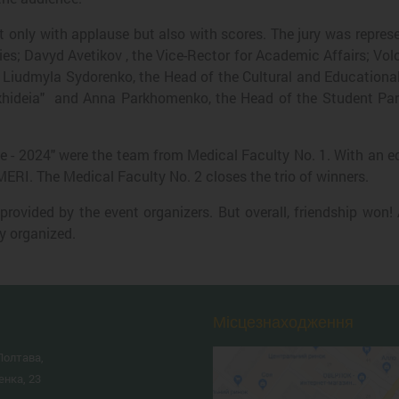
only with applause but also with scores. The jury was represen
ties; Davyd Avetikov , the Vice-Rector for Academic Affairs; Vo
iudmyla Sydorenko, the Head of the Cultural and Educational 
khideia" and Anna Parkhomenko, the Head of the Student Par
orge - 2024" were the team from Medical Faculty No. 1. With an 
ERI. The Medical Faculty No. 2 closes the trio of winners.
rovided by the event organizers. But overall, friendship won
y organized.
Місцезнаходження
Полтава,
енка, 23