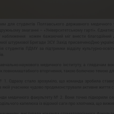
им для студентів Полтавського державного медичного уні
дружньому змаганні – «Університетському гарті». Єднатис
її наближення кожен бажаючий міг внести благодійний 
 окремої штурмової Бригади ЗСУ. Захід присвяченоДню украї
я студентів ПДМУ за підтримки відділу культурно-освітн
ів.
вчально-наукового медичного інституту, а глядачам вон
к повномаштабного вторгнення, такою болючою темою для
1. Одразу стало зрозуміло, що команда зробила ставку 
 в якій учасники чудово продемонстрували активне життя 
нди медичного факультету № 2. Вони точно підкорили сер
дільчого капелюха із відомої саги про хлопчика, що вижив
 значенням, виступала команда стоматологічного факультет