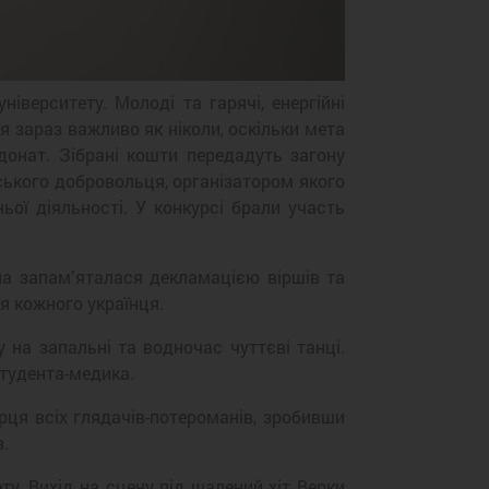
верситету. Молоді та гарячі, енергійні
я зараз важливо як ніколи, оскільки мета
донат. Зібрані кошти передадуть загону
нського добровольця, організатором якого
ьої діяльності. У конкурсі брали участь
а запамʼяталася декламацією віршів та
 кожного українця.
на запальні та водночас чуттєві танці.
студента-медика.
ця всіх глядачів-потероманів, зробивши
.
у. Вихід на сцену під шалений хіт Верки