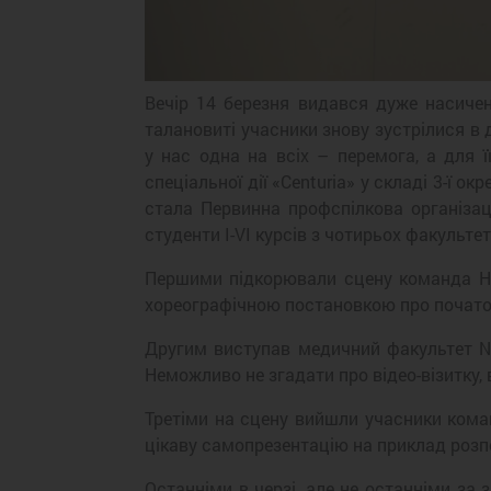
Вечір 14 березня видався дуже насичен
талановиті учасники знову зустрілися в 
у нас одна на всіх – перемога, а для 
спеціальної дії «Centuria» у складі 3-ї
стала Первинна профспілкова організаці
студенти І-VI курсів з чотирьох факультет
Першими підкорювали сцену команда На
хореографічною постановкою про почато
Другим виступав медичний факультет № 
Неможливо не згадати про відео-візитку,
Третіми на сцену вийшли учасники кома
цікаву самопрезентацію на приклад розпо
Останніми в черзі, але не останніми за