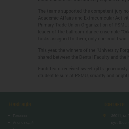
The teams supported the competent jury not 
Academic Affairs and Extracurricular Activi
Primary Trade Union Organization of PSMU; L
leader of the ballroom dance ensemble "Or
tasks assigned to them, only one could win.
This year, the winners of the "University F
shared between the Dental Faculty and the M
Each team received sweet gifts generously p
student leisure at PSMU, smartly and brightl
Навігація
Контакти
Головна
36011, м. 
Анонс подій
вул. Шевч