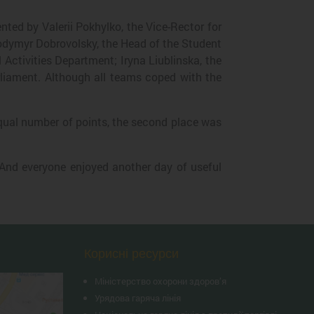
ted by Valerii Pokhylko, the Vice-Rector for
lodymyr Dobrovolsky, the Head of the Student
Activities Department; Iryna Liublinska, the
liament. Although all teams coped with the
equal number of points, the second place was
! And everyone enjoyed another day of useful
Корисні ресурси
Міністерство охорони здоров’я
Урядова гаряча лінія