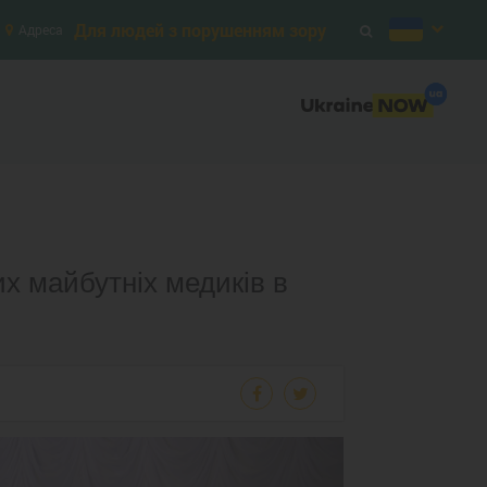
Для людей з порушенням зору
Адреса
их майбутніх медиків в