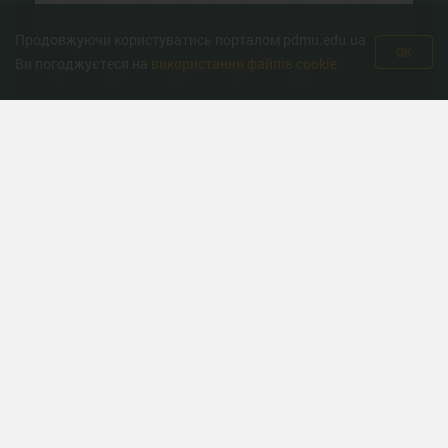
Продовжуючи користуватись порталом pdmu.edu.ua
OK
Ви погоджуєтеся на
використання файлів cookie
Корисні ресурси
Міністерство охорони здоров’я
Урядова гаряча лінія
Національна гаряча лінія з протидії торгівлі людьми та
консультування мiгрантiв
Міністерство освіти
Державна служба якості освіти
Всеукраїнська програма ментального здоров'я «Ти як?»
© Полтавський державний медичний університет 2008-2026 рік. Усі права