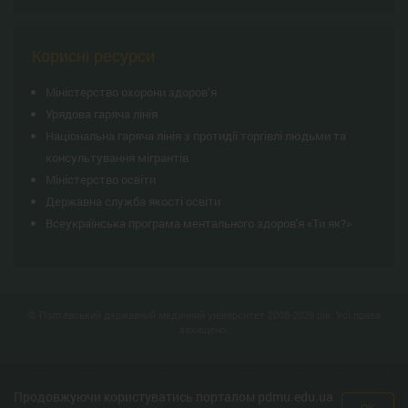
Корисні ресурси
Міністерство охорони здоров’я
Урядова гаряча лінія
Національна гаряча лінія з протидії торгівлі людьми та
консультування мiгрантiв
Міністерство освіти
Державна служба якості освіти
Всеукраїнська програма ментального здоров'я «Ти як?»
© Полтавський державний медичний університет 2008-2026 рік. Усі права
захищено.
Єдиним офіційним сайтом Полтавського державного медичного університету
(ПДМУ) є
pdmu.edu.ua
.
Продовжуючи користуватись порталом pdmu.edu.ua
Усі розміщені матеріали є інтелектуальною власністю ПДМУ. За інформацію,