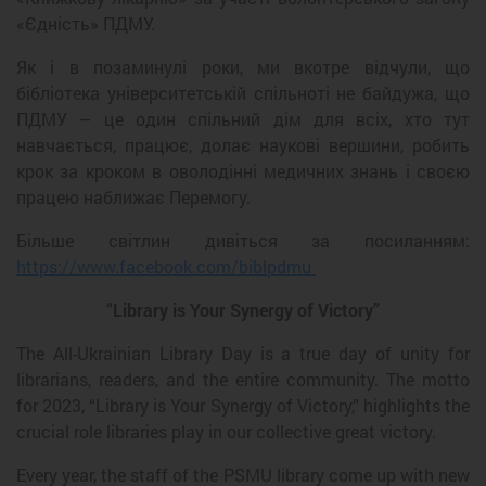
«Єдність» ПДМУ.
Як і в позаминулі роки, ми вкотре відчули, що
бібліотека університетській спільноті не байдужа, що
ПДМУ – це один спільний дім для всіх, хто тут
навчається, працює, долає наукові вершини, робить
крок за кроком в оволодінні медичних знань і своєю
працею наближає Перемогу.
Більше світлин дивіться за посиланням:
https://www.facebook.com/biblpdmu
“Library is Your Synergy of Victory”
The All-Ukrainian Library Day is a true day of unity for
librarians, readers, and the entire community. The motto
for 2023, “Library is Your Synergy of Victory,” highlights the
crucial role libraries play in our collective great victory.
Every year, the staff of the PSMU library come up with new