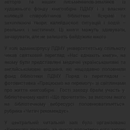
авторів та наших письменників-земляків із
художнього фонду книгозбірні ПДМУ і з власних
колекцій співробітників бібліотеки. Яскраві та
захоплюючі твори, калейдоскоп ситуацій і подій –
реальних і містичних. Ці книги можуть здивувати,
зачарувати, але не залишать байдужим нікого.
У холі адмінкорпусу ПДМУ університетську спільноту
чекав святковий перегляд «Нас єднають книги», на
якому були представлені медичні українськомовні та
англійськомовні видання, які нещодавно поповнили
фонд бібліотеки ПДМУ. Поряд із переглядом –
фотовиставка «Працюємо на перемогу» зі світлинами
про життя книгозбірні. Гості заходу брали участь у
бібліотечному квілті «Що прочитати», за змістом якого
на бібліотечному вебресурсі поповнюватиметься
рубрика «Читач рекомендує».
У центральній читальній залі було організовано
«Книжкову лікарню» за участі волонтерського загону