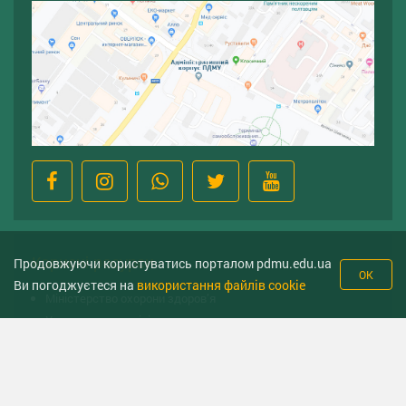
Корисні ресурси
Продовжуючи користуватись порталом pdmu.edu.ua
OK
Ви погоджуєтеся на
використання файлів cookie
Міністерство охорони здоров’я
Урядова гаряча лінія
Національна гаряча лінія з протидії торгівлі людьми та
консультування мiгрантiв
Міністерство освіти