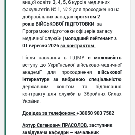
вищої освіти
3, 4, 5, 6
курсів медичних
факультетів № 1, № 2 для проходження на
добровільних засадах
протягом 2
років
ВІЙСЬКОВОЇ ПІДГОТОВКИ
за
Програмою підготовки офіцерів запасу
медичної служби
(молодший лейтенант
з
01 вересня 2026
за контрактом.
Після навчання в ПДМУ
є можливість
вступу до Української військово-медичної
академії для проходження
військової
інтернатури
за вибраною спеціальністю
державним коштом та підписання
контракту для служби в Збройних Силах
України.
Довідка за телефоном:
+38050 903 7582
Артур Євгенович ПРАСОЛОВ
,
заступник
завідувача кафедри – начальник