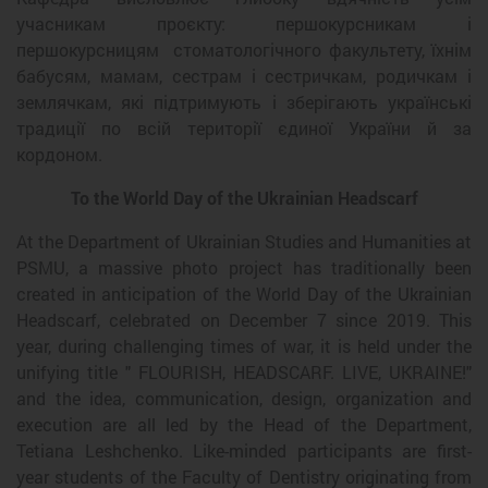
учасникам проєкту: першокурсникам і
першокурсницям стоматологічного факультету, їхнім
бабусям, мамам, сестрам і сестричкам, родичкам і
землячкам, які підтримують і зберігають українські
традиції по всій території єдиної України й за
кордоном.
To the World Day of the Ukrainian Headscarf
At the Department of Ukrainian Studies and Humanities at
PSMU, a massive photo project has traditionally been
created in anticipation of the World Day of the Ukrainian
Headscarf, celebrated on December 7 since 2019. This
year, during challenging times of war, it is held under the
unifying title " FLOURISH, HEADSCARF. LIVE, UKRAINE!"
and the idea, communication, design, organization and
execution are all led by the Head of the Department,
Tetiana Leshchenko. Like-minded participants are first-
year students of the Faculty of Dentistry originating from