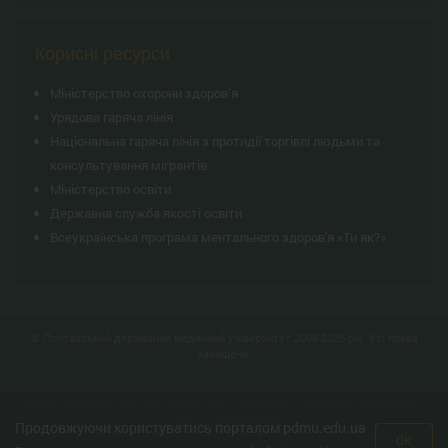
Корисні ресурси
Міністерство охорони здоров’я
Урядова гаряча лінія
Національна гаряча лінія з протидії торгівлі людьми та
консультування мiгрантiв
Міністерство освіти
Державна служба якості освіти
Всеукраїнська програма ментального здоров'я «Ти як?»
© Полтавський державний медичний університет 2008-2026 рік. Усі права
захищено.
Єдиним офіційним сайтом Полтавського державного медичного університету
(ПДМУ) є
pdmu.edu.ua
.
Продовжуючи користуватись порталом pdmu.edu.ua
Усі розміщені матеріали є інтелектуальною власністю ПДМУ. За інформацію,
OK