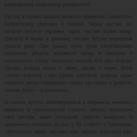
державному медичному університеті.
Хустку в Україні здавна вважали оберегом і символом
патріотизму, свободи й любові. Перші хустки, які
почали носити українки, мали чистий білий колір.
Дівчата й жінки в давнину носили хустку впродовж
усього року. При цьому вона була обов’язковим
головним убором заміжньої жінки й ознакою її
соціального стану; молодиці носили білі або яскраві
хустки, старші жінки – темні, вдови – чорні. Вона
також свідчила і про рівень достатку родини, адже
заможні жінки покривали голову хустками з дорогих
тканин, бідні – із дешевших.
Із часом хустка перетворилася з елемента жіночого
вбрання в національний символ, звісно, змінюючи
свій вигляд, адже кольорові принти, візерунки й
орнаменти прийшли до нас у ХХ столітті з Туреччини.
Автентичні давні хустини нині можна побачити хіба