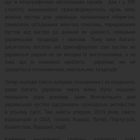
що в етнографічних експозиціях музеїв. Але і у ХХІ
столітті, закономірно трансформуючись крізь віки,
жіноча хустка для українців залишилася оберегом,
символом об’єднання жіночих поколінь, передавання
хустки від матері до доньки як цінності, плекання
українських традицій і звичаїв. Тому вже багато
десятиліть поспіль ми ідентифікуємо такі хустки як
українські радше не за місцем їх виготовлення, а за
тим, що їх незмінно люблять українки, які не
цураються споконвічних, ментальних традицій.
Тепер молоде свято набуває поширення і за кордоном,
адже багато українок через війну були змушені
полишити рідні домівки. Ідею Всесвітнього дня
української хустки підтримали громадські активістки
в усьому світі. Так, навіть уперше, 2019 року, свято
відзначали в США, Іспанії, Канаді, Латвії, Португалії,
Казахстані, Йорданії, Індії.
Кафедра висловлює глибоку вдячність усім