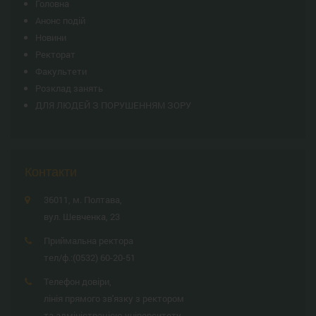
Головна
Анонс подій
Новини
Ректорат
Факультети
Розклад занять
ДЛЯ ЛЮДЕЙ З ПОРУШЕННЯМ ЗОРУ
Контакти
36011, м. Полтава,
вул. Шевченка, 23
Приймальна ректора
тел/ф.:
(0532) 60-20-51
Телефон довіри,
лінія прямого зв'язку з ректором
та адміністрацією університету