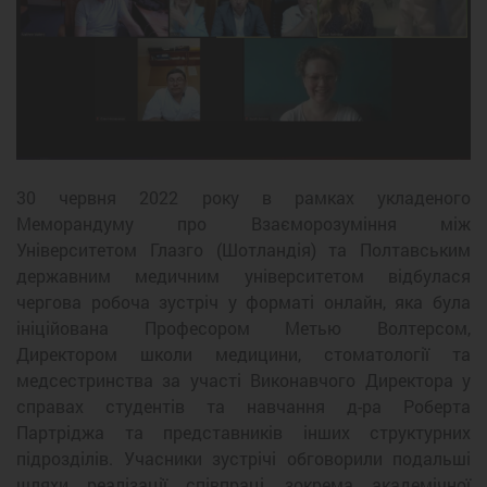
30 червня 2022 року в рамках укладеного
Меморандуму про Взаєморозуміння між
Університетом Глазго (Шотландія) та Полтавським
державним медичним університетом відбулася
чергова робоча зустріч у форматі онлайн, яка була
ініційована Професором Метью Волтерсом,
Директором школи медицини, стоматології та
медсестринства за участі Виконавчого Директора у
справах студентів та навчання д-ра Роберта
Партріджа та представників інших структурних
підрозділів. Учасники зустрічі обговорили подальші
шляхи реалізації співпраці, зокрема академічної