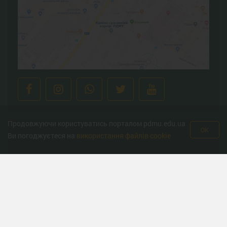
Продовжуючи користуватись порталом pdmu.edu.ua
OK
Корисні ресурси
Ви погоджуєтеся на
використання файлів cookie
Міністерство охорони здоров’я
Урядова гаряча лінія
Національна гаряча лінія з протидії торгівлі людьми та
консультування мiгрантiв
Міністерство освіти
Державна служба якості освіти