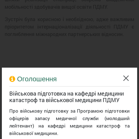
мобільності здобувачів вищої освіти ПДМУ.
Зустріч була корисною і необхідною, адже важливим
пріоритетом інтернаціоналізації діяльності ПДМУ є
поглиблення міжнародних партнерських відносин.
Оголошення
Військова підготовка на кафедрі медицини
катастроф та військової медицини ПДМУ
Про військову підготовку за Програмою підготовки
офіцерів запасу медичної служби (молодший
лейтенант) на кафедрі медицини катастроф та
військової медицини.