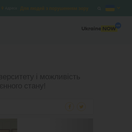
Для людей з порушенням зору
Адреса
іверситету і можливість
єнного стану!