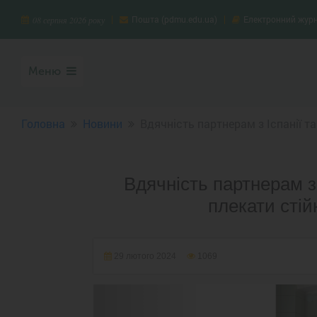
Пошта (pdmu.edu.ua)
Електронний жур
08 серпня 2026 року
Меню
Головна
Новини
Вдячність партнерам з Іспанії та 
Вдячність партнерам з 
плекати стій
29 лютого 2024
1069