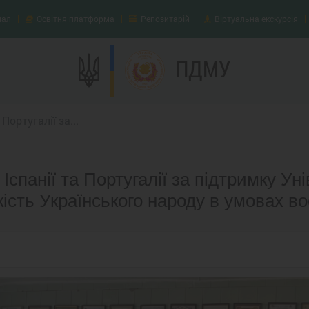
нал
Освітня платформа
Репозитарій
Віртуальна екскурсія
ПДМУ
Португалії за...
Іспанії та Португалії за підтримку Ун
кість Українського народу в умовах во