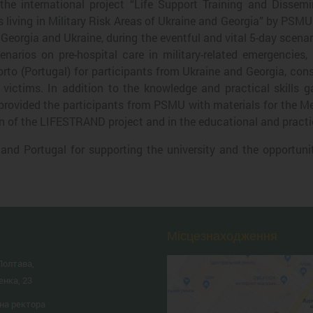
the international project “Life Support Training and Disse
living in Military Risk Areas of Ukraine and Georgia” by PSMU
 Georgia and Ukraine, during the eventful and vital 5-day scenar
cenarios on pre-hospital care in military-related emergencies
rto (Portugal) for participants from Ukraine and Georgia, cons
ictims. In addition to the knowledge and practical skills ga
 provided the participants from PSMU with materials for the 
n of the LIFESTRAND project and in the educational and practical
nd Portugal for supporting the university and the opportunit
.
Місцезнаходження
Полтава,
енка, 23
на ректора