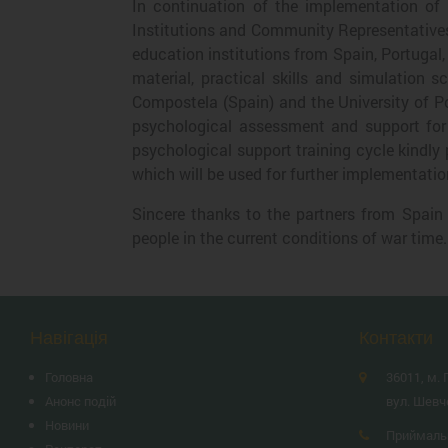
In continuation of the implementation of 
Institutions and Community Representatives 
education institutions from Spain, Portugal,
material, practical skills and simulation s
Compostela (Spain) and the University of Po
psychological assessment and support for v
psychological support training cycle kindly
which will be used for further implementatio
Sincere thanks to the partners from Spain a
people in the current conditions of war time
Навігація
Контакти
Головна
36011, м. 
Анонс подій
вул. Шевч
Новини
Приймаль