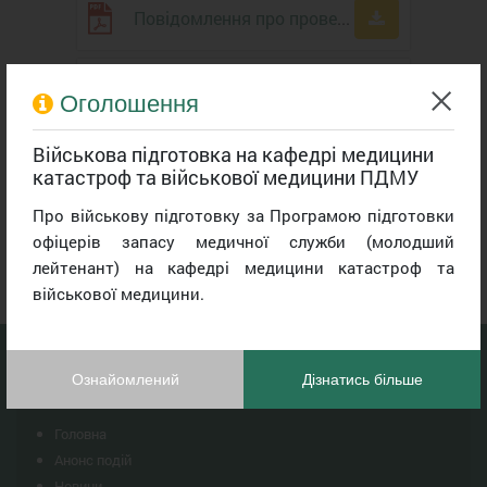
Повідомлення про проведення захисту дисертації
Витяг
Оголошення
Військова підготовка на кафедрі медицини
Категорія
катастроф та військової медицини ПДМУ
Дисертації на здобуття ступеня
Про військову підготовку за Програмою підготовки
доктора філософії
офіцерів запасу медичної служби (молодший
лейтенант) на кафедрі медицини катастроф та
військової медицини.
Ознайомлений
Дізнатись більше
Навігація
Головна
Анонс подій
Новини