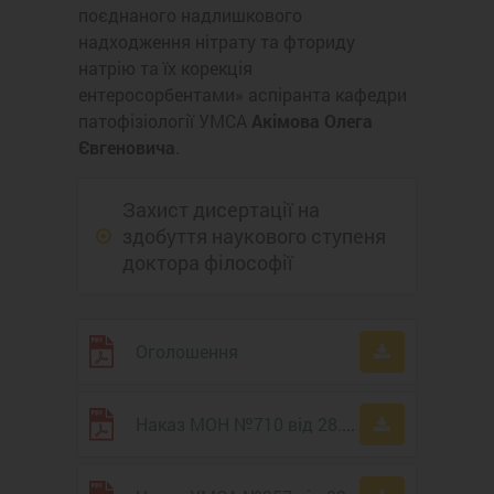
поєднаного надлишкового
надходження нітрату та фториду
натрію та їх корекція
ентеросорбентами» аспіранта кафедри
патофізіології УМСА
Акімова Олега
Євгеновича
.
Захист дисертації на
здобуття наукового ступеня
доктора філософії
Оголошення
Наказ МОН №710 від 28.05.20 р