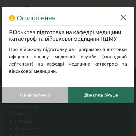
Витяг
Оголошення
Категорія
Військова підготовка на кафедрі медицини
катастроф та військової медицини ПДМУ
Фахові семінари
Про військову підготовку за Програмою підготовки
офіцерів запасу медичної служби (молодший
лейтенант) на кафедрі медицини катастроф та
військової медицини.
Навігація
Ознайомлений
Дізнатись більше
Головна
Анонс подій
Новини
Ректорат
Факультети
Розклад занять