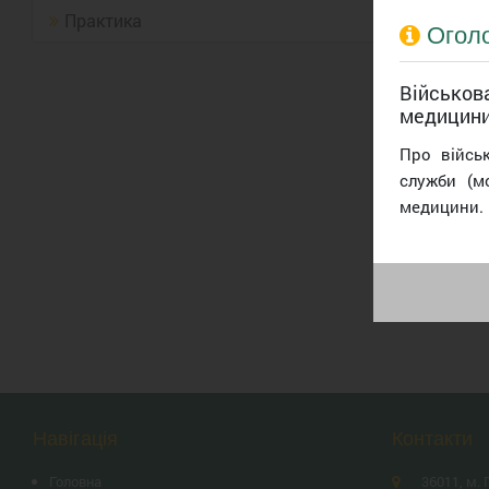
Практика
Огол
Військова
медицин
Про війсь
служби (м
медицини.
Навігація
Контакти
Головна
36011, м. 