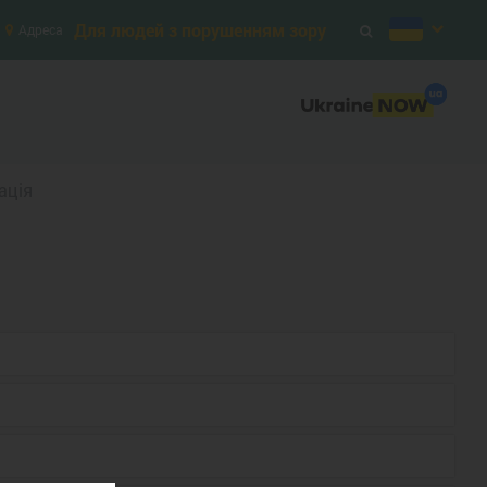
Для людей з порушенням зору
Адреса
ація