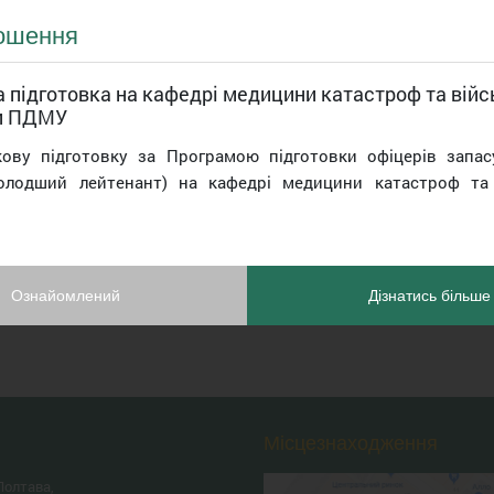
ошення
 підготовка на кафедрі медицини катастроф та війс
и ПДМУ
кову підготовку за Програмою підготовки офіцерів запас
олодший лейтенант) на кафедрі медицини катастроф та 
Ознайомлений
Дізнатись більше
Місцезнаходження
Полтава,