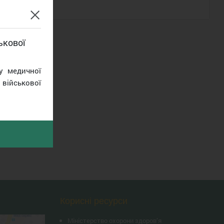
ькової
у медичної
військової
Корисні ресурси
Міністерство охорони здоров’я