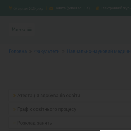
Пошта (pdmu.edu.ua)
Електронний жур
06 серпня 2026 року
Меню
Головна
Факультети
Навчально-науковий медични
Атестація здобувачів освіти
Графік освітнього процесу
Розклад занять