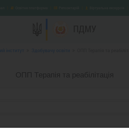
нал
Освітня платформа
Репозитарій
Віртуальна екскурсія
ПДМУ
й інститут
Здобувачу освіти
ОПП Терапія та реабіліт
ОПП Терапія та реабілітація