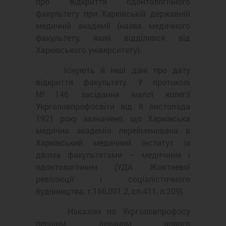
про відкриття одонтологічного
факультету при Харківській державній
медичній академії (назва медичного
факультету, який відділився від
Харківського університету).
Існують й інші дані про дату
відкриття факультету. У протоколі
№146 засідання малої колегії
Укрголовпрофосвіти від 8 листопада
1921 року зазначено, що Харківська
медична академія перейменована в
Харківський медичний інститут із
двома факультетами – медичним і
одонтологічним (УДА Жовтневої
революції і соціалістичного
будівництва, т.166,001.2, сп.411, л.209).
Наказом по Укрголовпрофосу
першим деканом нового