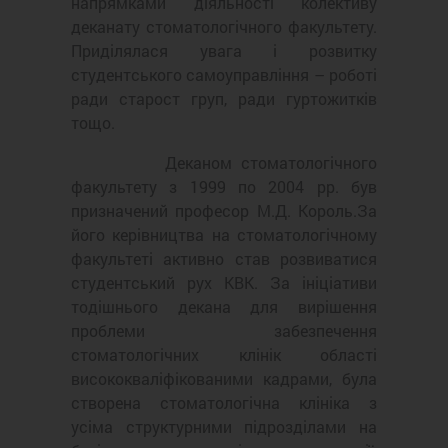
напрямками діяльності колективу
деканату стоматологічного факультету.
Приділялася увага і розвитку
студентського самоуправління – роботі
ради старост груп, ради гуртожитків
тощо.
Деканом стоматологічного
факультету з 1999 по 2004 рр. був
призначений професор М.Д. Король.За
його керівництва на стоматологічному
факультеті активно став розвиватися
студентський рух КВК. За ініціативи
тодішнього декана для вирішення
проблеми забезпечення
стоматологічних клінік області
висококваліфікованими кадрами, була
створена стоматологічна клініка з
усіма структурними підрозділами на