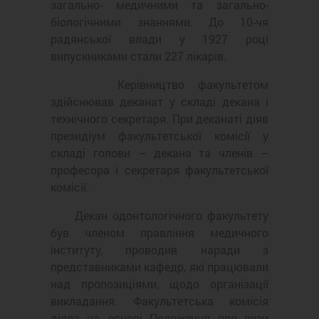
загально- медичними та загально-
біологічними знаннями. До 10-чя
радянської влади у 1927 році
випускниками стали 227 лікарів.
Керівництво факультетом
здійснював деканат у складі декана і
технічного секретаря. При деканаті діяв
президіум факультетської комісії у
складі голови – декана та членів –
професора і секретаря факультетської
комісії.
Декан одонтологічного факультету
був членом правління медичного
інституту, проводив наради з
представниками кафедр, які працювали
над пропозиціями, щодо організації
викладання. Факультетська комісія
діяла на основі Положення про вузи