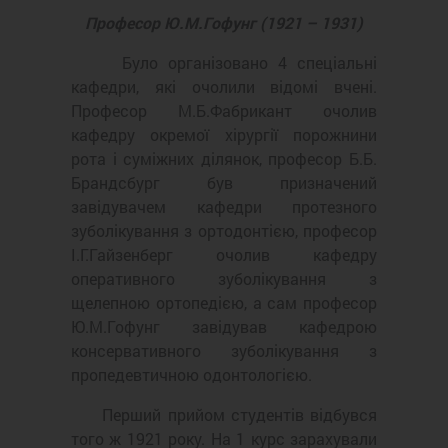
Професор Ю.М.Гофунг (1921 – 1931)
Було організовано 4 спеціальні
кафедри, які очолили відомі вчені.
Професор М.Б.Фабрикант очолив
кафедру окремої хірургії порожнини
рота і суміжних ділянок, професор Б.Б.
Брандсбург був призначений
завідувачем кафедри протезного
зуболікування з ортодонтією, професор
І.Г.Гайзенберг очолив кафедру
оперативного зуболікування з
щелепною ортопедією, а сам професор
Ю.М.Гофунг завідував кафедрою
консервативного зуболікування з
пропедевтичною одонтологією.
Перший прийом студентів відбувся
того ж 1921 року. На 1 курс зарахували