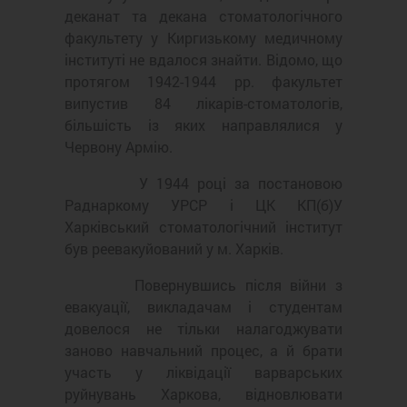
деканат та декана стоматологічного
факультету у Киргизькому медичному
інституті не вдалося знайти. Відомо, що
протягом 1942-1944 рр. факультет
випустив 84 лікарів-стоматологів,
більшість із яких направлялися у
Червону Армію.
У 1944 році за постановою
Раднаркому УРСР і ЦК КП(б)У
Харківський стоматологічний інститут
був реевакуйований у м. Харків.
Повернувшись після війни з
евакуації, викладачам і студентам
довелося не тільки налагоджувати
заново навчальний процес, а й брати
участь у ліквідації варварських
руйнувань Харкова, відновлювати