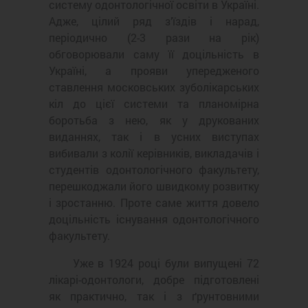
систему одонтологічної освіти в Україні.
Адже, цілий ряд з’їздів і нарад,
періодично (2-3 рази на рік)
обговорювали саму її доцільність в
Україні, а прояви упередженого
ставлення московських зуболікарських
кіл до цієї системи та планомірна
боротьба з нею, як у друкованих
виданнях, так і в усних виступах
вибивали з колії керівників, викладачів і
студентів одонтологічного факультету,
перешкоджали його швидкому розвитку
і зростанню. Проте саме життя довело
доцільність існування одонтологічного
факультету.
Уже в 1924 році були випущені 72
лікарі-одонтологи, добре підготовлені
як практично, так і з ґрунтовними