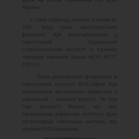
України.
У такій структурі деканат існував до
1931 року, коли одонтологічний
факультет був реорганізований у
самостійний Харківський
стоматологічний інститут із 4-річним
терміном навчання (наказ НКЗО №37,
1931р.).
Після реорганізації факультету в
самостійний інститут, Ю.М.Гофунг був
призначений заступником директора з
навчальної і наукової роботи. Чи був
тоді деканат? Відомо, що при
заступникові директора інституту була
організована навчальна частина, яку
очолила О.О.Сердюкова.