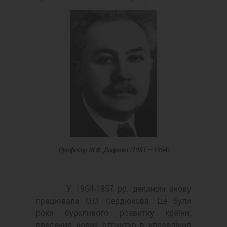
Професор М.Ф. Даценко (1951 – 1954)
У 1954-1957 рр. деканом знову
працювала О.О. Сердюкова. Це були
роки бурхливого розвитку країни,
введення нових структур в управління