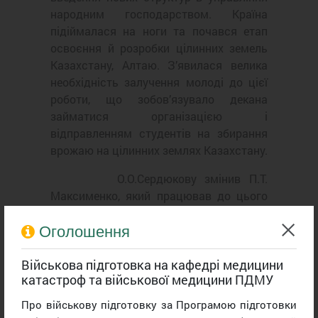
народним господарством. Країна
підіймалася на ноги та почався етап
освоєння й розробки цілинних земель
Казахстану, Алтаю. З’явилася велика
необхідність залучення молоді до цієї
роботи, що зобов’язувало декана
займатися організацією і
відправленням студентів на збирання
врожаю на цілинних землях Казахстану.
О.О.Сердюкову змінив П.Т.
Максименко, який працював до цього
заступником декана. У полі діяльності
деканату в період 1957 – 1961 рр. були
Оголошення
два важливих напрямки: розширення та
переоснащення клінічних баз і
Військова підготовка на кафедрі медицини
катастроф та військової медицини ПДМУ
удосконалення навчального процесу.
Саме в ці роки до ладу став
Про військову підготовку за Програмою підготовки
стоматологічний комплекс у якому «під