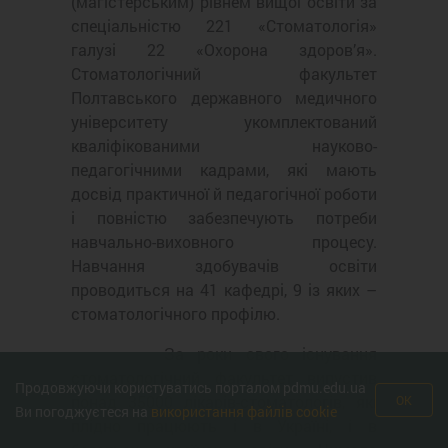
(магістерським) рівнем вищої освіти за
спеціальністю 221 «Стоматологія»
галузі 22 «Охорона здоров’я».
Стоматологічний факультет
Полтавського державного медичного
університету укомплектований
кваліфікованими науково-
педагогічними кадрами, які мають
досвід практичної й педагогічної роботи
і повністю забезпечують потреби
навчально-виховного процесу.
Навчання здобувачів освіти
проводиться на 41 кафедрі, 9 із яких –
стоматологічного профілю.
За роки свого існування
стоматологічний факультет випустив
Продовжуючи користуватись порталом pdmu.edu.ua
понад 35000 лікарів-стоматологів, які
OK
Ви погоджуєтеся на
використання файлів cookie
плідно працюють і в Україні, і в