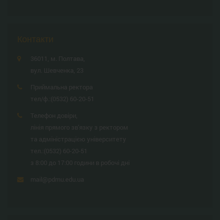
Контакти
36011, м. Полтава,
вул. Шевченка, 23
Приймальна ректора
тел/ф.:
(0532) 60-20-51
Телефон довіри,
лінія прямого зв'язку з ректором
та адміністрацією університету
тел.:
(0532) 60-20-51
з 8:00 до 17:00 години в робочі дні
mail@pdmu.edu.ua