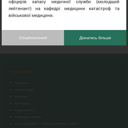
офіцерів запасу медичної служби (молодший
лейтенант) на кафедрі медицини катастроф та
військової медицини.
Ознайомлений
Дізнатись більше
Навігація
Головна
Анонс подій
Новини
Ректорат
Факультети
Розклад занять
ДЛЯ ЛЮДЕЙ З ПОРУШЕННЯМ ЗОРУ