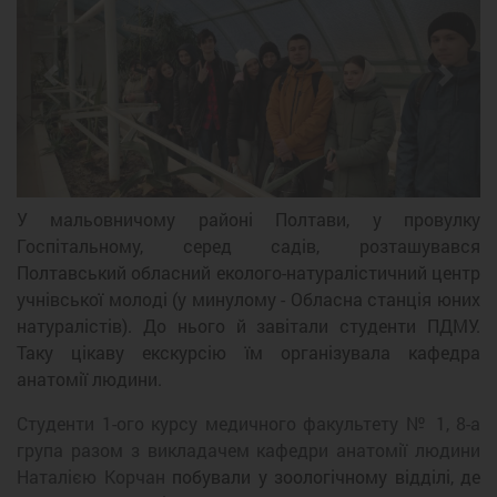
Previous
Next
У мальовничому районі Полтави, у провулку
Госпітальному, серед садів, розташувався
Полтавський обласний еколого-натуралістичний центр
учнівської молоді (у минулому - Обласна станція юних
натуралістів). До нього й завітали студенти ПДМУ.
Таку цікаву екскурсію їм організувала кафедра
анатомії людини.
Студенти 1-ого курсу медичного факультету № 1, 8-а
група разом з викладачем кафедри анатомії людини
Наталією Корчан
побували у зоологічному відділі, де