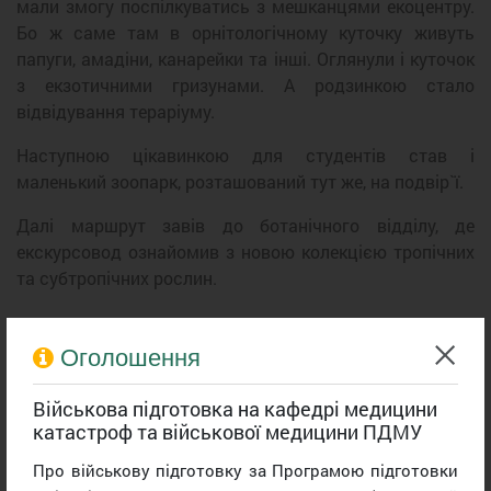
мали змогу поспілкуватись з мешканцями екоцентру.
Бо ж саме там в орнітологічному куточку живуть
папуги, амадіни, канарейки та інші. Оглянули і куточок
з екзотичними гризунами. А родзинкою стало
відвідування тераріуму.
Наступною цікавинкою для студентів став і
маленький зоопарк, розташований тут же, на подвір
`
ї.
Далі маршрут завів до ботанічного відділу, де
екскурсовод ознайомив з новою колекцією тропічних
та субтропічних рослин.
Оголошення
Військова підготовка на кафедрі медицини
катастроф та військової медицини ПДМУ
Про військову підготовку за Програмою підготовки