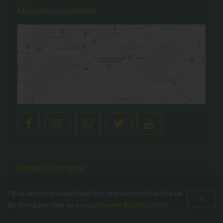
Місцезнаходження
Корисні ресурси
Міністерство охорони здоров’я
Продовжуючи користуватись порталом pdmu.edu.ua
Урядова гаряча лінія
OK
Ви погоджуєтеся на
використання файлів cookie
Національна гаряча лінія з протидії торгівлі людьми та