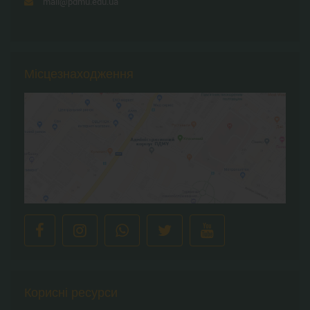
mail@pdmu.edu.ua
Місцезнаходження
Корисні ресурси