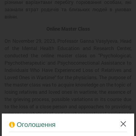
різними варіантами перебігу горювання особам, які
зазнали втрат родичів та близьких людей в умовах
війни.
Online Master Class
On November 29, 2023, Professor Ganna Vasylyeva, Head
of the Mental Health Education and Research Center,
conducted the online master class on "Psychological,
Psychotherapeutic and Psychocorrectional Assistance to
Individuals Who Have Experienced Loss of Relatives and
Loved Ones in Wartime" for the physicians. The purpose of
the master class was to acquire knowledge on the topic of
losing relatives and loved ones in wartime, the essence of
the grieving process, possible variations in its course due
to the loss of a close person and approaches to providing
primary psychological and psychocorrectional assistance
to individuals with different grieving experiences due to
Оголошення
the loss of relatives and loved ones in wartime.