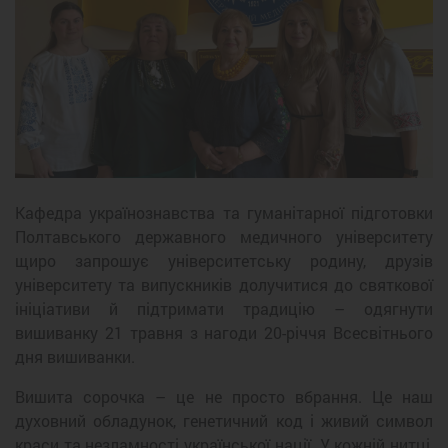
Кафедра українознавства та гуманітарної підготовки
Полтавського державного медичного університету
щиро запрошує університетську родину, друзів
університету та випускників долучитися до святкової
ініціативи й підтримати традицію – одягнути
вишиванку 21 травня з нагоди 20-річчя Всесвітнього
дня вишиванки.
Вишита сорочка – це не просто вбрання. Це наш
духовний обладунок, генетичний код і живий символ
краси та незламності української нації. У кожній нитці,