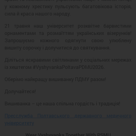
у кожному хрестику пульсують багатовікова історія,
сила й краса нашого народу.
21 травня наш університет розквітне барвистими
орнаментами та розмаїттям українських візерунків!
Запрошуємо кожного одягнути свою улюблену
вишиту сорочку і долучитися до святкування.
Діліться яскравими світлинами у соціальних мережах
із хештегом #VyshyvankaPoltavaPDMU2026.
Оберімо найкращу вишиванку ПДМУ разом!
Долучайтеся!
Вишиванка – це наша спільна гордість і традиція!
Пресслужба Полтавського державного медичного
університету
Wear Vyshyvanka Together With PSMU