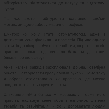
абітурієнтам підготуватися до вступу та підготовчі
курси.
Під час зустрічі абітурієнти поділилися своїми
мотивами щодо вибору медичної професії.
Дмитро: «Я хочу стати стоматологом, адже з
дитинства мене цікавила ця професія. Під час одного
з візитів до лікаря я був вражений тим, як ретельно він
працює – саме тоді виникло бажання дізнатися
більше про цю сферу».
Анна: «Мене завжди захоплювала дрібна, ювелірна
робота – створювати красу своїми руками. Саме тому
я обрала стоматологію як професію, де можна
поєднати точність і креативність».
Олександр: «Мій батько – масажист, і саме його
приклад надихнув мене обрати напрямок фізична
терапія та реабілітація. Я хочу допомагати людям