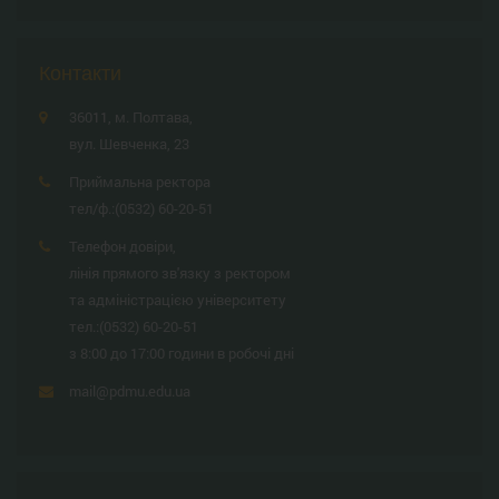
Контакти
36011, м. Полтава,
вул. Шевченка, 23
Приймальна ректора
тел/ф.:
(0532) 60-20-51
Телефон довіри,
лінія прямого зв'язку з ректором
та адміністрацією університету
тел.:
(0532) 60-20-51
з 8:00 до 17:00 години в робочі дні
mail@pdmu.edu.ua