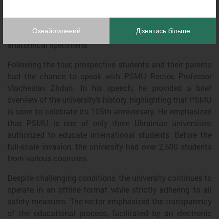
equipment for developing practical skills at the simulation
center. The museums of anatomy and pathological
Ознайомлений
Дізнатись більше
anatomy also made a strong impression, showcasing real
anatomical specimens.
Following the tour, prospective students and their parents
had the chance to speak with PSMU Rector, Professor
Viacheslav
Zhdan
. In his speech, he provided a brief
overview of the university’s history, highlighting that PSMU
is soon to celebrate its 105th anniversary. He emphasized
that PSMU is one of only three Ukrainian universities
authorized to educate international students. Before the
full-scale invasion, the university had over 2,500 students
from various countries.
Despite challenging conditions, the university continues to
operate in an offline format while strictly adhering to all
safety measures. The rector emphasized the transparency
of the educational process, facilitated by an electronic