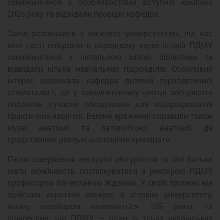
ознайомилися з особливостями вступної кампанії
2025 року та відвідали провідні кафедри.
Захід розпочався з екскурсії університетом, під час
якої гості побували в народному музеї історії ПДМУ,
ознайомилися з читальною залою бібліотеки та
відвідали кілька навчальних підрозділів. Особливий
інтерес викликала кафедра дитячої терапевтичної
стоматології, де у симуляційному центрі абітурієнти
побачили сучасне обладнання для відпрацювання
практичних навичок. Велике враження справили також
музеї анатомії та патологічної анатомії, де
представлені реальні анатомічні препарати.
Після завершення екскурсії абітурієнти та їхні батьки
мали можливість поспілкуватися з ректором ПДМУ,
професором Вячеславом Жданом. У своїй промові він
здійснив короткий екскурс в історію університету,
якому незабаром виповниться 105 років, та
підкреслив, що ПДМУ – один із трьох українських