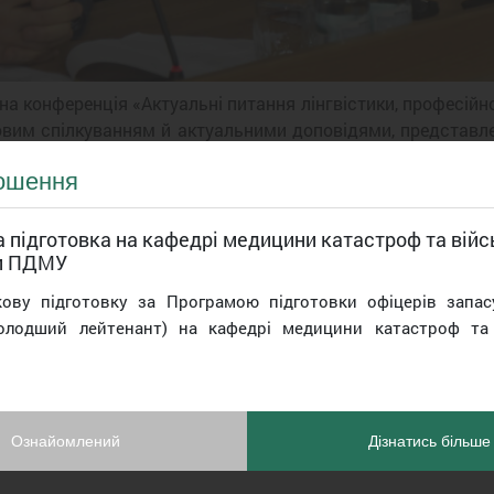
а конференція «Актуальні питання лінгвістики, професійної
вим спілкуванням й актуальними доповідями, представлен
анкою. Учасники відзначили, що конференція з кожним роко
ошення
циплінарний характер, високий науковий рівень доповідей
а відтак висловили глибоку подяку ректору ЗВО ПДМУ, 
 підготовка на кафедрі медицини катастроф та війс
и ПДМУ
у медичному університеті у змішаному оф- та онлайн фор
кову підготовку за Програмою підготовки офіцерів запас
астю «Проблеми і перспективи стоматології та щелепно-ли
олодший лейтенант) на кафедрі медицини катастроф та 
ології та щелепно-лицевої хірургії. Знані науковці-стом
 активними учасниками. На початку роботи конференції ї
тин Дворник та проректор з наукової роботи, професор
йсно стала логічним продовженням цілої низки значущих 
тиви ПДМУ, а відтак сьогодні об`єднують давніх партнерів
Ознайомлений
Дізнатись більше