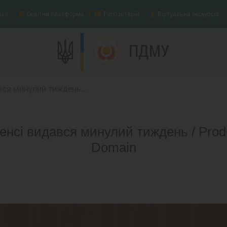
нал
Освітня платформа
Репозитарій
Віртуальна екскурсія
ПДМУ
вся минулий тиждень...
нсі видався минулий тиждень / Produc
Domain