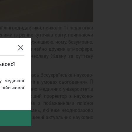
 лінгводидактики, психології і педагогіки
ими із різних куточків світу, починаючи
м стає все потужнішною, чому, безумовно,
, а також надзвичайно дружня атмосфера,
професору Вячеславу Ждану за суттєву
ькової
матах відбулась Всеукраїнська науково-
у медичної
цевої хірургії в умовах сьогодення». ЇЇ
військової
атологи провідних медичних університетів
х привітали перший проректор з науково-
 Ігор Кайдашев з побажаннями плідної
наукових зібрань, які вже неодноразово
 і колег у вирішенні актуальних наукових