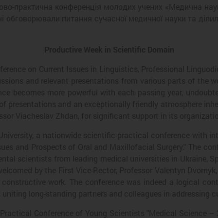
ково-практична конференція молодих учених «Медична наук
ні обговорювали питання сучасної медичної науки та діли
Productive Week in Scientific Domain
ference on Current Issues in Linguistics, Professional Linguo
scussions and relevant presentations from various parts of the 
nce becomes more powerful with each passing year, undoubtedly
vel of presentations and an exceptionally friendly atmosphere in
sor Viacheslav Zhdan, for significant support in its organizati
iversity, a nationwide scientific-practical conference with int
 Issues and Prospects of Oral and Maxillofacial Surgery." The c
tal scientists from leading medical universities in Ukraine, S
welcomed by the First Vice-Rector, Professor Valentyn Dvornyk,
d constructive work. The conference was indeed a logical contin
uniting long-standing partners and colleagues in addressing cur
-Practical Conference of Young Scientists "Medical Science – 