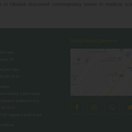
ies in Ukraine discussed contemporary issues in medical sci
Місцезнаходження
Полтава,
енка, 23
на ректора
32) 60-20-51
овіри,
ого зв'язку з ректором
страцією університету
) 60-20-51
17:00 години в робочі дні
.edu.ua