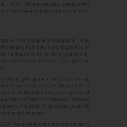
а – 2023». Молоді науковці університету
лись амбітними планами щодо втілення їх
didactics, Psychology and Pedagogy in Higher
world, ranging from the United Kingdom to Sri
 facilitated by its excellent organization,
herent to this academic event. They expressed
on.
ernational participation took place in mixed
onference was organized by the Department of
pain and Uzbekistan actively participated. At
 and the Vice-Rector for Research, Professor
uation of a series of significant scientific
rent scientific issues.
2023." Young researchers from our university