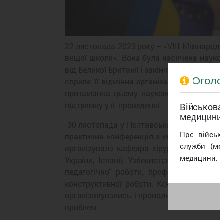
22 листопада 2023 року – «VIII Міжнародн
вищої школи». Вона була насичена науко
від Великої Британії і закінчуючи Шрі-Л
Огол
сприяє її відмінна організація, міждис
притаманна цьому науковому заходу, 
підтримку у її проведенні.
Військова
медицин
30 листопада у Полтавському державном
Про війсь
практична конференція з міжнародною уч
служби (м
організувала кафедра хірургічної стомат
медицини.
України, Іспанії, Узбекистану стали її
педагогічної роботи, професор Вален
конструктивної роботи. Конференція ді
організовувались і проводились з ініціа
проблем.