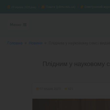
Пошта (pdmu.edu.ua)
Електронний жур
08 серпня 2026 року
Меню
Головна
Новини
Плідним у науковому сенсі вида
Плідним у науковому се
07 грудня 2023
621