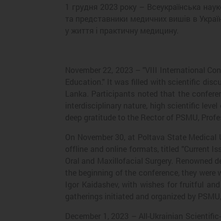
1 грудня 2023 року – Всеукраїнська нау
та представники медичних вишів в Украї
у життя і практичну медицину.
November 22, 2023 – "VIII International Con
Education." It was filled with scientific di
Lanka. Participants noted that the confere
interdisciplinary nature, high scientific le
deep gratitude to the Rector of PSMU, Profes
On November 30, at Poltava State Medical Un
offline and online formats, titled "Current
Oral and Maxillofacial Surgery. Renowned den
the beginning of the conference, they were 
Igor Kaidashev, with wishes for fruitful an
gatherings initiated and organized by PSMU, 
December 1, 2023 – All-Ukrainian Scientific