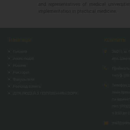
and representatives of medical universit
implementation in practical medicine.
Навігація
Контакти
Головна
36011, м. 
Анонс подій
вул. Шевч
Новини
Приймаль
Ректорат
тел/ф.:
(05
Факультети
Телефон д
Розклад занять
лінія прям
ДЛЯ ЛЮДЕЙ З ПОРУШЕННЯМ ЗОРУ
та адміні
тел.:
(0532
з 8:00 до 
mail@pdmu