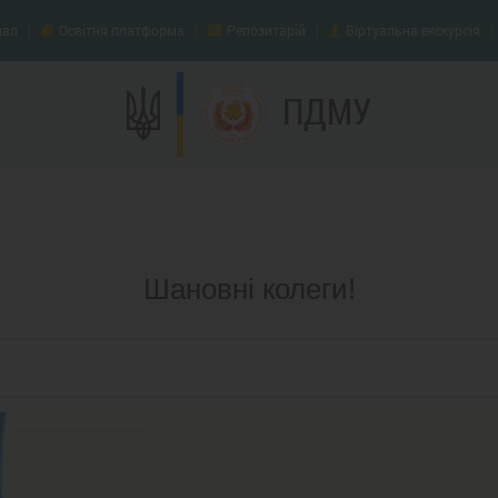
нал
Освітня платформа
Репозитарій
Віртуальна екскурсія
ПДМУ
Шановні колеги!