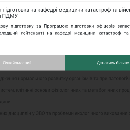
 підготовка на кафедрі медицини катастроф та війс
и ПДМУ
2023 року на базі Полтавського державного медичного
кову підготовку за Програмою підготовки офіцерів запас
 конференцію (у дистанційному форматі) «Сучасні пробле
олодший лейтенант) на кафедрі медицини катастроф та 
тановлення організму в онтогенетичному аспекті, вплив
Ознайомлений
Дізнатись більше
лідження нормального розвитку організмів та при патологіч
истем, клітинні основи фізіологічних та метаболічних проц
юдини.
них дисциплін у ЗВО та проблеми екологічного виховання 