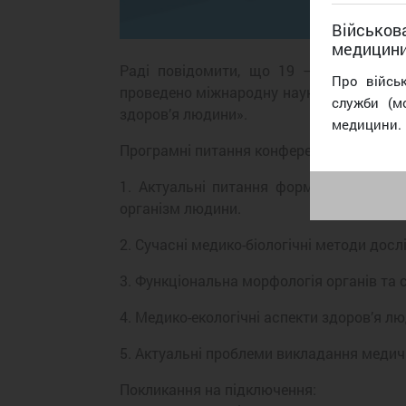
Військова
медицин
Раді повідомити, що 19 – 20 жовтня 
Про війсь
проведено міжнародну науково-практичну
служби (м
здоров’я людини».
медицини.
Програмні питання конференції:
1. Актуальні питання формування та с
організм людини.
2. Сучасні медико-біологічні методи дос
3. Функціональна морфологія органів та с
4. Медико-екологічні аспекти здоров’я л
5. Актуальні проблеми викладання медич
Покликання на підключення: