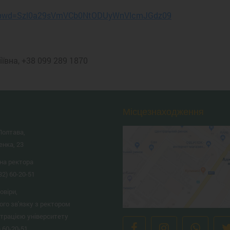
41?pwd=Szl0a29sVmVCb0NtODUyWnVlcmJGdz09
1
ївна, +38 099 289 1870
Місцезнаходження
Полтава,
енка, 23
на ректора
32) 60-20-51
овіри,
ого зв'язку з ректором
страцією університету
) 60-20-51