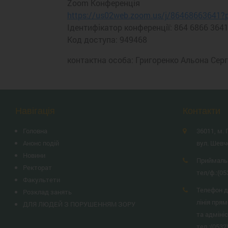
Zoom Конференція
https://us02web.zoom.us/j/864686636
Ідентифікатор конференції: 864 6866 364
Код доступа: 949468
контактна особа: Григоренко Альона Сергі
Навігація
Контакти
Головна
36011, м. 
Анонс подій
вул. Шевч
Новини
Приймаль
Ректорат
тел/ф.:
(05
Факультети
Телефон д
Розклад занять
лінія прям
ДЛЯ ЛЮДЕЙ З ПОРУШЕННЯМ ЗОРУ
та адміні
тел.:
(0532