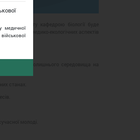
ькової
 університету кафедрою біології буде
у медичної
ми вивчення медико-екологічних аспектів
військової
 факторів навколишнього середовища на
них станах.
есів.
сучасної молоді.