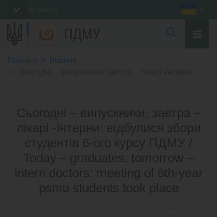
09.08.26
ПДМУ
Головна
Новини
Сьогодні – випускники, завтра – лікарі -інтерни:...
Сьогодні – випускники, завтра –
лікарі -інтерни: відбулися збори
студентів 6-ого курсу ПДМУ /
Today – graduates, tomorrow –
intern doctors: meeting of 6th-year
psmu students took place