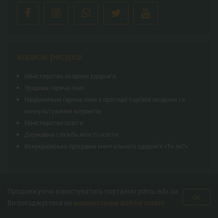
Корисні ресурси
Міністерство охорони здоров’я
Урядова гаряча лінія
Національна гаряча лінія з протидії торгівлі людьми та
консультування мiгрантiв
Міністерство освіти
Державна служба якості освіти
Всеукраїнська програма ментального здоров'я «Ти як?»
Продовжуючи користуватись порталом pdmu.edu.ua
© Полтавський державний медичний університет 2008-2026 рік. Усі права
OK
Ви погоджуєтеся на
використання файлів cookie
захищено.