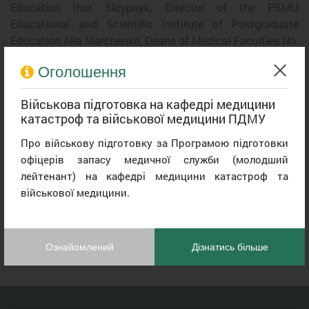
Education Ihor Skrypnyk, Director of the PSMU
Educational and Scientific Institute of Postgraduate
Education Alla Marchenko, Deans of Medical Faculties No.
1 and No. 2 Dmytro Karamyshev and Valerii Zhamardii
Оголошення
respectively, along with university lecturers.
Key aspects of preparation for the upcoming electronic
Військова підготовка на кафедрі медицини
internship placement process were discussed, and
катастроф та військової медицини ПДМУ
comprehensive answers were provided to the pressing
Про військову підготовку за Програмою підготовки
questions of the graduates.
офіцерів запасу медичної служби (молодший
лейтенант) на кафедрі медицини катастроф та
Press Service of Poltava State Medical University
військової медицини.
Ознайомлений
Дізнатись більше