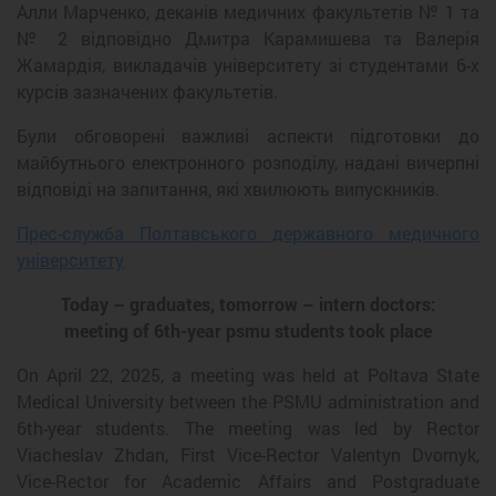
Алли Марченко, деканів медичних факультетів № 1 та
№ 2 відповідно Дмитра Карамишева та Валерія
Жамардія, викладачів університету зі студентами 6-х
курсів зазначених факультетів.
Були обговорені важливі аспекти підготовки до
майбутнього електронного розподілу, надані вичерпні
відповіді на запитання, які хвилюють випускників.
Прес-служба Полтавського державного медичного
університету
Today – graduates, tomorrow – intern doctors:
meeting of 6th-year psmu students took place
On April 22, 2025, a meeting was held at Poltava State
Medical University between the PSMU administration and
6th-year students. The meeting was led by Rector
Viacheslav Zhdan, First Vice-Rector Valentyn Dvornyk,
Vice-Rector for Academic Affairs and Postgraduate