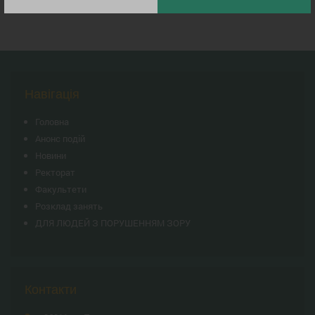
Навігація
Головна
Анонс подій
Новини
Ректорат
Факультети
Розклад занять
ДЛЯ ЛЮДЕЙ З ПОРУШЕННЯМ ЗОРУ
Контакти