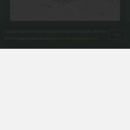
Продовжуючи користуватись порталом pdmu.edu.ua
OK
Ви погоджуєтеся на
використання файлів cookie
Корисні ресурси
Міністерство охорони здоров’я
Урядова гаряча лінія
Національна гаряча лінія з протидії торгівлі людьми та
консультування мiгрантiв
Міністерство освіти
Державна служба якості освіти
Всеукраїнська програма ментального здоров'я «Ти як?»