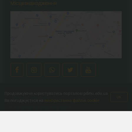
Місцезнаходження
Продовжуючи користуватись порталом pdmu.edu.ua
Корисні ресурси
OK
Ви погоджуєтеся на
використання файлів cookie
Міністерство охорони здоров’я
Урядова гаряча лінія
Національна гаряча лінія з протидії торгівлі людьми та
консультування мiгрантiв