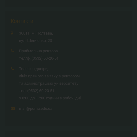
Контакти
36011, м. Полтава,
вул. Шевченка, 23
Приймальна ректора
тел/ф.:
(0532) 60-20-51
Телефон довіри,
лінія прямого зв'язку з ректором
та адміністрацією університету
тел.:
(0532) 60-20-51
з 8:00 до 17:00 години в робочі дні
mail@pdmu.edu.ua