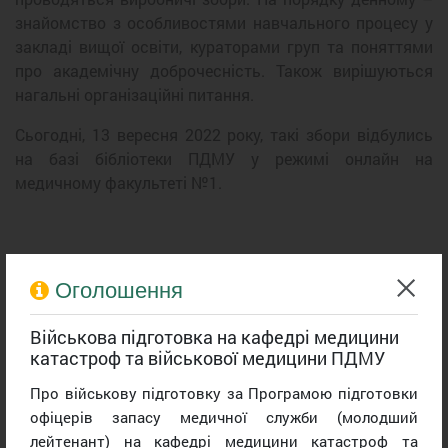
знайомство з особливостями навчального процесу у
закладі вищої освіти, кураторами груп та поняттями
про академічну доброчесність. Також вирішуються
нагальні організаційні питання.
Сьогодні, 13 вересня 2022 року, такі збори відбулись
на базі бібліотеки ПДМУ у режимі онлайн на
медичному факультеті №1.
Оголошення
Військова підготовка на кафедрі медицини
катастроф та військової медицини ПДМУ
Про військову підготовку за Програмою підготовки
офіцерів запасу медичної служби (молодший
лейтенант) на кафедрі медицини катастроф та