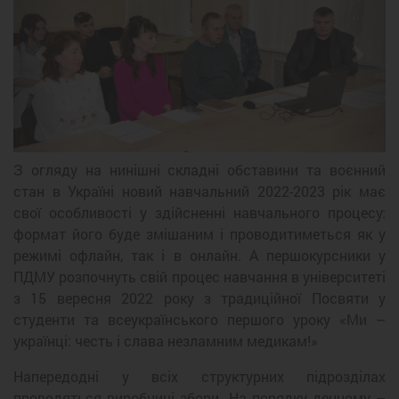
Previous
Next
З огляду на нинішні складні обставини та воєнний
стан в Україні новий навчальний 2022-2023 рік має
свої особливості у здійсненні навчального процесу:
формат його буде змішаним і проводитиметься як у
режимі офлайн, так і в онлайн. А першокурсники у
ПДМУ розпочнуть свій процес навчання в університеті
з 15 вересня 2022 року з традиційної Посвяти у
студенти та всеукраїнського першого уроку «Ми –
українці: честь і слава незламним медикам!»
Напередодні у всіх структурних підрозділах
проводяться виробничі збори. На порядку денному –