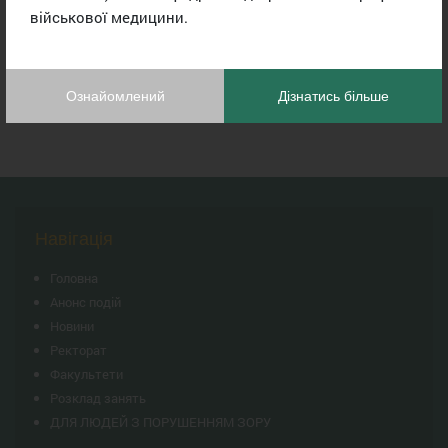
військової медицини.
Ознайомлений
Дізнатись більше
Навігація
Головна
Анонс подій
Новини
Ректорат
Факультети
Розклад занять
ДЛЯ ЛЮДЕЙ З ПОРУШЕННЯМ ЗОРУ