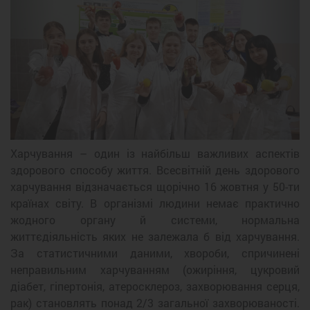
Previous
Next
Харчування – один із найбільш важливих аспектів
здорового способу життя. Всесвітній день здорового
харчування відзначається щорічно 16 жовтня у 50-ти
країнах світу. В організмі людини немає практично
жодного органу й системи, нормальна
життєдіяльність яких не залежала б від харчування.
За статистичними даними, хвороби, спричинені
неправильним харчуванням (ожиріння, цукровий
діабет, гіпертонія, атеросклероз, захворювання серця,
рак) становлять понад 2/3 загальної захворюваності.