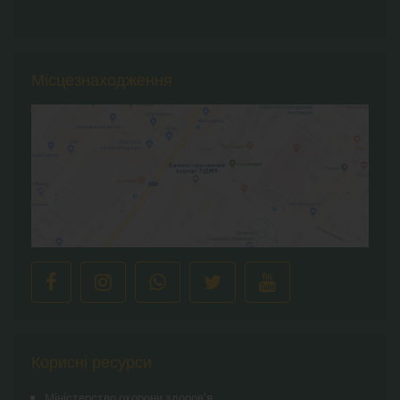
Місцезнаходження
Корисні ресурси
Міністерство охорони здоров’я