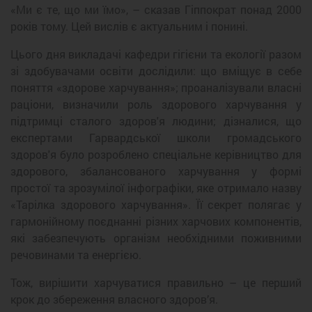
«Ми є те, що ми їмо», – сказав Гіппократ понад 2000
років тому. Цей вислів є актуальним і понині.
Цього дня викладачі кафедри гігієни та екології разом
зі здобувачами освіти дослідили: що вміщує в себе
поняття «здорове харчування»; проаналізували власні
раціони, визначили роль здорового харчування у
підтримці сталого здоров'я людини; дізналися, що
експертами Гарвардської школи громадського
здоров'я було розроблено спеціальне керівництво для
здорового, збалансованого харчування у формі
простої та зрозумілої інфографіки, яке отримало назву
«Тарілка здорового харчування». Її секрет полягає у
гармонійному поєднанні різних харчових компонентів,
які забезпечують організм необхідними поживними
речовинами та енергією.
Тож, вирішити харчуватися правильно – це перший
крок до збереження власного здоров’я.