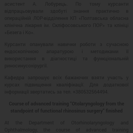
асистент А. Лобурець. По тому курсанти
відпрацьовували здобуті знання практично в
операційній ЛОР-відділення КП «Полтавська обласна
клінічна лікарня ім. Скліфосовського ПОР» та клініці
«Безега і Ко».
Курсанти опанували навички роботи з сучасною
ендоскопічною апаратурою і методиками її
використання в діагностиці та функціональній
риносинусохірургії.
Кафедра запрошує всіх бажаючих взяти участь у
курсах підвищення кваліфікації. Для додаткової
інформації звертатись за тел. +380532564494.
Course of advanced training “Otolaryngology from the
standpoint of functional rhinosinus surgery” finished
At the Department of Otorhinolaryngology and
Ophthalmology, the course of advanced training