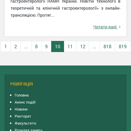
гастроентерології НАМН України. Новітні технології в
теоретичній та клінічній гастроентерології» з онлайн-
трансляцією. Протяг...
Читати далі
1
2
...
8
9
10
11
12
...
818
819
Навігація
Головна
Анонс подій
Новини
Ректорат
Факультети
Розклад занять