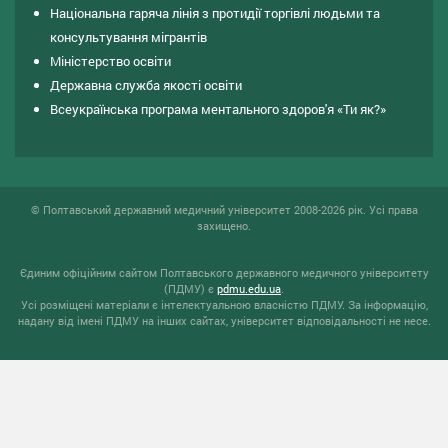
Національна гаряча лінія з протидії торгівлі людьми та
консультування мiгрантiв
Міністерство освіти
Державна служба якості освіти
Всеукраїнська програма ментального здоров'я «Ти як?»
© Полтавський державний медичний університет 2008-2026 рік. Усі права
захищено.
Єдиним офіційним сайтом Полтавського державного медичного університету
(ПДМУ) є
pdmu.edu.ua
.
Усі розміщені матеріали є інтелектуальною власністю ПДМУ. За інформацію,
надану від імені ПДМУ на інших сайтах, університет відповідальності не несе.