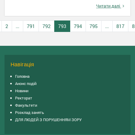
Читати далі
2
...
791
792
793
794
795
...
817
8
Навігація
Головна
Анонс подій
Новини
Ректорат
Факультети
Розклад занять
ДЛЯ ЛЮДЕЙ З ПОРУШЕННЯМ ЗОРУ