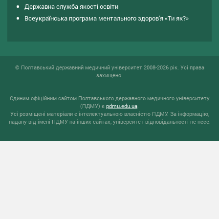
Державна служба якості освіти
Всеукраїнська програма ментального здоров'я «Ти як?»
© Полтавський державний медичний університет 2008-2026 рік. Усі права
захищено.
Єдиним офіційним сайтом Полтавського державного медичного університету
(ПДМУ) є
pdmu.edu.ua
.
Усі розміщені матеріали є інтелектуальною власністю ПДМУ. За інформацію,
надану від імені ПДМУ на інших сайтах, університет відповідальності не несе.