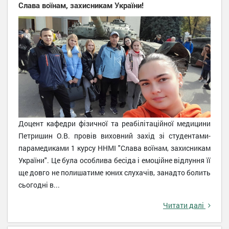
Слава воїнам, захисникам України!
Доцент кафедри фізичної та реабілітаційної медицини
Петришин О.В. провів виховний захід зі студентами-
парамедиками 1 курсу ННМІ "Слава воїнам, захисникам
України". Це була особлива бесіда і емоційне відлуння її
ще довго не полишатиме юних слухачів, занадто болить
сьогодні в...
Читати далі