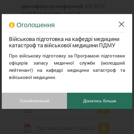
Ідентифікатор конференції:
832 8712
4180
Код доступу
: CpAV24
Оголошення
Відеозапис трансляції
захисту дисертації з
Військова підготовка на кафедрі медицини
електронною печаткою
катастроф та військової медицини ПДМУ
Про військову підготовку за Програмою підготовки
офіцерів запасу медичної служби (молодший
Дисертація
лейтенант) на кафедрі медицини катастроф та
військової медицини.
Протокол підпису
Ознайомлений
Дізнатись більше
Рецензія Крючко Т.О.
Протокол підпису Крючко Т.О.