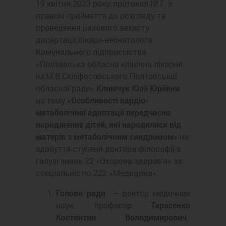
19 квітня 2023 року, протокол №7 з
правом прийняття до розгляду та
проведення разового захисту
дисертації лікаря-неонатолога
Комунального підприємства
«Полтавська обласна клінічна лікарня
ім.М.В.Скліфосовського Полтавської
обласної ради»
Климчук Юлії Юріївни
на тему
«Особливості кардіо-
метаболічної адаптації передчасно
народжених дітей, які народилися від
матерів з метаболічним синдромом»
на
здобуття ступеня доктора філософії в
галузі знань 22 «Охорона здоров’я» за
спеціальністю 222 «Медицина».
Голова ради
– доктор медичних
наук, професор
Тарасенко
Костянтин Володимирович
,