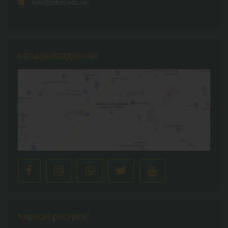
mail@pdmu.edu.ua
Місцезнаходження
Корисні ресурси