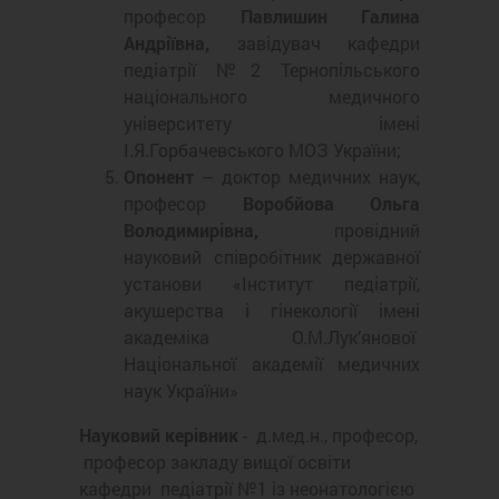
професор
Павлишин Галина
Андріївна,
завідувач кафедри
педіатрії №2 Тернопільського
національного медичного
університету імені
І.Я.Горбачевського МОЗ України;
Опонент
– доктор медичних наук,
професор
Воробйова Ольга
Володимирівна,
провідний
науковий співробітник державної
установи «Інститут педіатрії,
акушерства і гінекології імені
академіка О.М.Лук’янової
Національної академії медичних
наук України»
Науковий керівник
- д.мед.н., професор,
професор закладу вищої освіти
кафедри педіатрії №1 із неонатологією