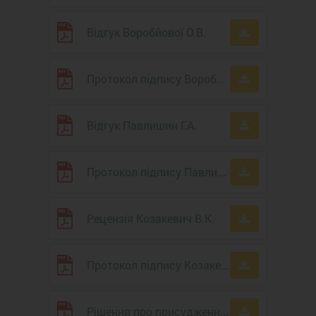
Відгук Воробйової О.В.
Протокол підпису Воробйової О.В.
Відгук Павлишин Г.А.
Протокол підпису Павлишин Г.А.
Рецензія Козакевич В.К.
Протокол підпису Козакевич В.К.
Рішення про присудження ступеня доктора філософії