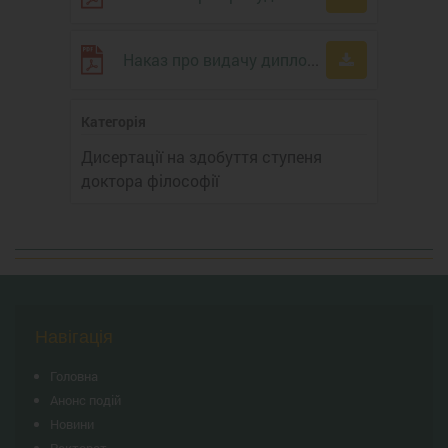
Наказ про видачу диплома доктора філософії № 245 від 30.06.2023 р.
Категорія
Дисертації на здобуття ступеня
доктора філософії
Навігація
Головна
Анонс подій
Новини