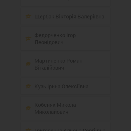
Щербак Вікторія Валеріївна
Федорченко Ігор
Леонідович
Мартиненко Роман
Віталійович
Кузь Ірина Олексіївна
Кобеняк Микола
Миколайович
Григоренко Альона Сергіївна