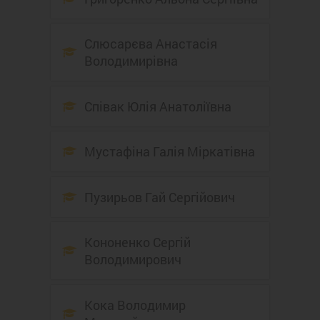
Cлюсарєва Анастасія
Володимирівна
Співак Юлія Анатоліївна
Мустафіна Галія Міркатівна
Пузирьов Гай Сергійович
Кононенко Сергій
Володимирович
Кока Володимир