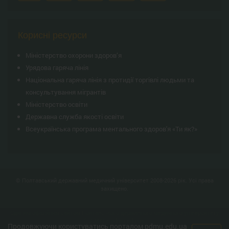
Корисні ресурси
Міністерство охорони здоров’я
Урядова гаряча лінія
Національна гаряча лінія з протидії торгівлі людьми та
консультування мiгрантiв
Міністерство освіти
Державна служба якості освіти
Всеукраїнська програма ментального здоров'я «Ти як?»
© Полтавський державний медичний університет 2008-2026 рік. Усі права
захищено.
Єдиним офіційним сайтом Полтавського державного медичного університету
(ПДМУ) є
pdmu.edu.ua
.
Продовжуючи користуватись порталом pdmu.edu.ua
Усі розміщені матеріали є інтелектуальною власністю ПДМУ. За інформацію,