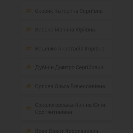
Скорик Катерина Сергіївна
Васько Марина Юріївна
Ваценко Анастасія Ігорівна
Дубінін Дмитро Сергійович
Орлова Ольга Вячеславівна
Сокологорська-Никіна Юлія
Костянтинівна
Вовк Орест Ярославович