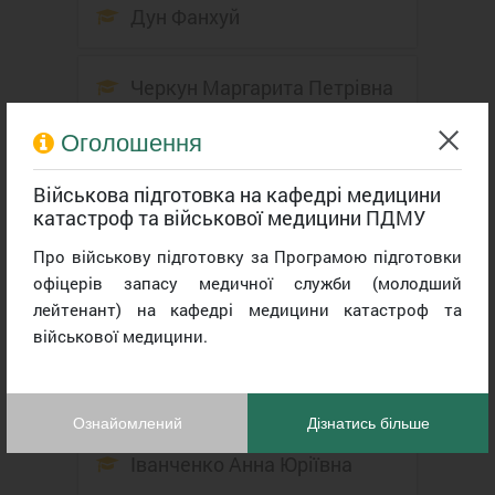
Дун Фанхуй
Черкун Маргарита Петрівна
Оголошення
Бондаренко Руслан
Валерійович
Військова підготовка на кафедрі медицини
катастроф та військової медицини ПДМУ
Скрипник Роман Ігорович
Про військову підготовку за Програмою підготовки
офіцерів запасу медичної служби (молодший
лейтенант) на кафедрі медицини катастроф та
Кербаж Нізар Ріда
військової медицини.
Коваль Юрій Павлович
Ознайомлений
Дізнатись більше
Іванченко Анна Юріївна