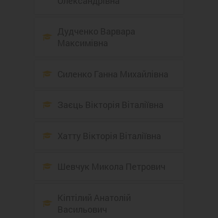
Олександрівна
Дудченко Варвара
Максимівна
Силенко Ганна Михайлівна
Заєць Вікторія Віталіївна
Хатту Вікторія Віталіївна
Шевчук Микола Петрович
Кіптілий Анатолій
Васильович