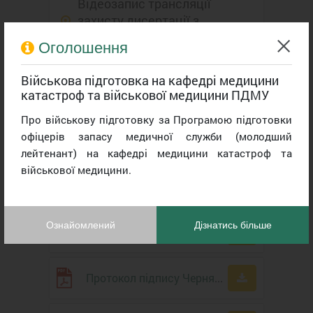
Відеозапис трансляції
захисту дисертації з
електронною печаткою
Оголошення
Військова підготовка на кафедрі медицини
Дисертація
катастроф та військової медицини ПДМУ
Про військову підготовку за Програмою підготовки
офіцерів запасу медичної служби (молодший
Протокол підпису.
лейтенант) на кафедрі медицини катастроф та
військової медицини.
Висновок про наукову новизну, теоретичне та практичне значення результатів дисертації.
Ознайомлений
Дізнатись більше
Рецензія Чернявської Ю.І.
Протокол підпису Чернявської Ю.І.