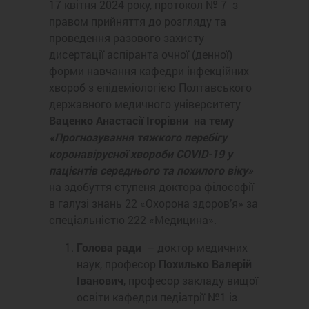
17 квітня 2024 року, протокол № 7 з
правом прийняття до розгляду та
проведення разового захисту
дисертації аспіранта очної (денної)
форми навчання кафедри інфекційних
хвороб з епідеміологією Полтавського
державного медичного університету
Ваценко Анастасії Ігорівни на тему
«Прогнозування тяжкого перебігу
коронавірусної хвороби COVID-19 у
пацієнтів середнього та похилого віку»
на здобуття ступеня доктора філософії
в галузі знань 22 «Охорона здоров’я» за
спеціальністю 222 «Медицина».
Голова ради
– доктор медичних
наук, професор
Похилько Валерій
Іванович
, професор закладу вищої
освіти кафедри педіатрії №1 із