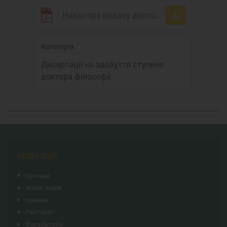
Наказ про видачу диплома доктора філософії №239 від 25.06.2024 року
Категорія
Дисертації на здобуття ступеня
доктора філософії
Навігація
Головна
Анонс подій
Новини
Ректорат
Факультети