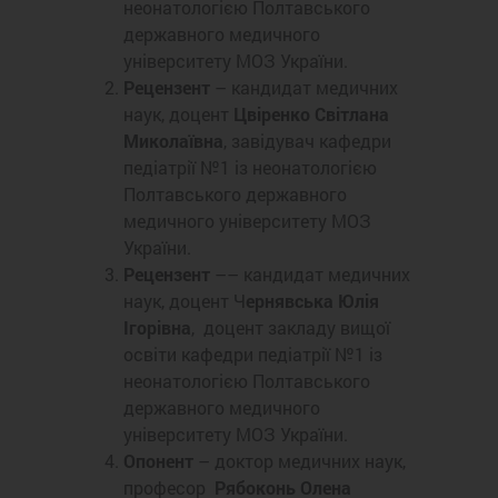
неонатологією Полтавського
державного медичного
університету МОЗ України.
Рецензент
– кандидат медичних
наук, доцент
Цвіренко Світлана
Миколаївна
, завідувач кафедри
педіатрії №1 із неонатологією
Полтавського державного
медичного університету МОЗ
України.
Рецензент
–– кандидат медичних
наук, доцент Ч
ернявська Юлія
Ігорівна
, доцент закладу вищої
освіти кафедри педіатрії №1 із
неонатологією Полтавського
державного медичного
університету МОЗ України.
Опонент
– доктор медичних наук,
професор
Рябоконь Олена