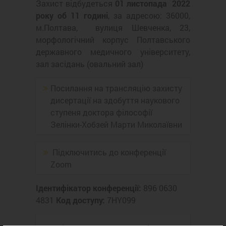
Захист відбудеться
01 листопада 2022
року об 11 годині
, за адресою: 36000,
м.Полтава, вулиця Шевченка, 23,
морфологічний корпус Полтавського
державного медичного університету,
зал засідань (овальний зал)
Посилання на трансляцію захисту
дисертації на здобуття наукового
ступеня доктора філософії
Зелінки-Хобзей Марти Миколаївни
Підключитись до конференції
Zoom
Ідентифікатор конференції:
896 0630
4831
Код доступу:
7HY099