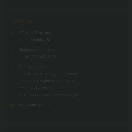
Контакти
36011, м. Полтава,
вул. Шевченка, 23
Приймальна ректора
тел/ф.:
(0532) 60-20-51
Телефон довіри,
лінія прямого зв'язку з ректором
та адміністрацією університету
тел.:
(0532) 60-20-51
з 8:00 до 17:00 години в робочі дні
mail@pdmu.edu.ua