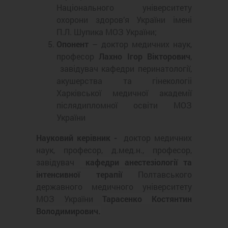
Національного університету
охорони здоров’я України імені
П.Л. Шупика МОЗ України;
Опонент
– доктор медичних наук,
професор
Лахно Ігор Вікторович
,
завiдувач кафедри перинатологiї,
акушерства та гiнекологii
Харкiвської медичної академiї
пiслядипломної освiти МОЗ
України
Науковий керівник -
доктор медичних
наук, професор, д.мед.н., професор,
завідувач
кафедри анестезіології та
інтенсивної терапії
Полтавського
державного медичного університету
МОЗ України
Тарасенко Костянтин
Володимирович.