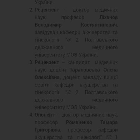
України.
Рецензент
– доктор медичних
наук, професор
Ліхачов
Володимир Костянтинович
,
завідувач кафедри акушерства та
гінекології №2 Полтавського
державного медичного
університету МОЗ України;
Рецензент
– кандидат медичних
наук, доцент
Тарановська Олена
Олексіївна,
доцент закладу вищої
освіти кафедри акушерства та
гінекології №2 Полтавського
державного медичного
університету МОЗ України.
Опонент
– доктор медичних наук,
професор
Романенко Тамара
Григорівна
, професор кафедри
акушерства та гінекології №1