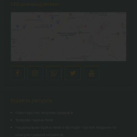
Місцезнаходження
Корисні ресурси
Міністерство охорони здоров’я
Урядова гаряча лінія
Національна гаряча лінія з протидії торгівлі людьми та
консультування мiгрантiв