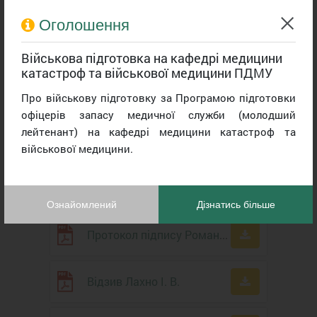
Відеозапис трансляції
захисту дисертації з
Оголошення
електронною печаткою
Військова підготовка на кафедрі медицини
катастроф та військової медицини ПДМУ
Дисертація
Про військову підготовку за Програмою підготовки
офіцерів запасу медичної служби (молодший
лейтенант) на кафедрі медицини катастроф та
Протокол підпису
військової медицини.
Відгук Романенко Т.Г.
Ознайомлений
Дізнатись більше
Протокол підпису Романенко Т.Г.
Відзив Лахно І. В.