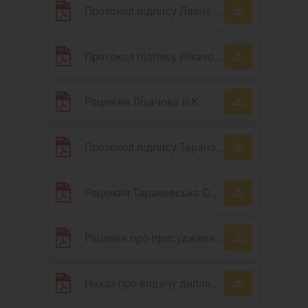
Протокол підпису Лахно І.В.
Протокол підпису Ліхачов В.К.
Рецензія Ліхачова В.К.
Протокол підпису Тарановська О.О.
Рецензія Тарановська О.О.
Рішення про присудження ступеня доктора філософії
Наказ про видачу диплома доктора філософії №350 від 18.11.2025 року