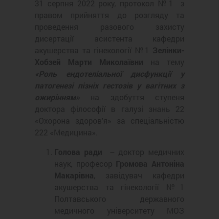
31 серпня 2022 року, протокол №1 з
правом прийняття до розгляду та
проведення разового захисту
дисертації асистента кафедри
акушерства та гінекології №1
Зелінки-
Хобзей Марти Миколаївни
на тему
«Роль ендотеліальної дисфункції у
патогенезі пізніх гестозів у вагітних з
ожирінням»
на здобуття ступеня
доктора філософії в галузі знань 22
«Охорона здоров’я» за спеціальністю
222 «Медицина».
Голова ради
– доктор медичних
наук, професор
Громова Антоніна
Макарівна
, завідувач кафедри
акушерства та гінекології №1
Полтавського державного
медичного університету МОЗ