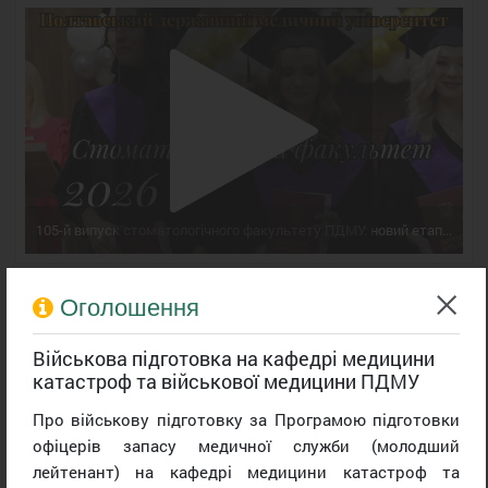
105-й випуск стоматологічного факультету ПДМУ: новий етап професійного шляху
Оголошення
Військова підготовка на кафедрі медицини
катастроф та військової медицини ПДМУ
Про військову підготовку за Програмою підготовки
офіцерів запасу медичної служби (молодший
лейтенант) на кафедрі медицини катастроф та