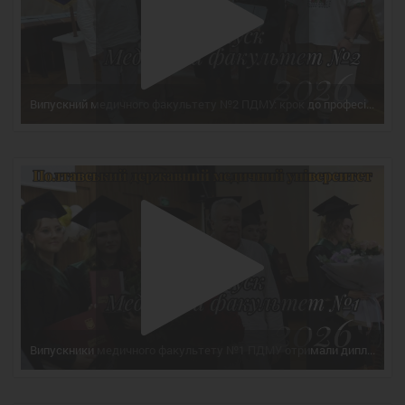
Випускний медичного факультету №2 ПДМУ: крок до професії лікаря
Випускники медичного факультету №1 ПДМУ отримали дипломи