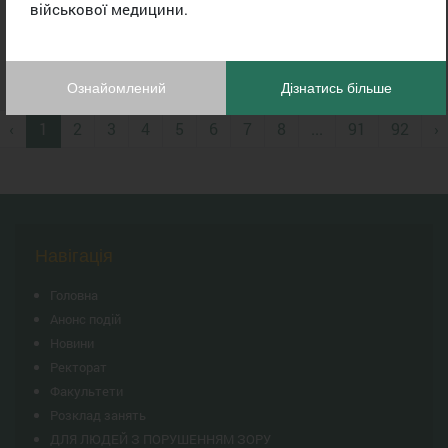
військової медицини.
Випуск Навчально-наукового медичного інституту ПДМУ — 2026
Ознайомлений
Дізнатись більше
‹
1
2
3
4
5
6
7
8
...
91
92
›
Навігація
Головна
Анонс подій
Новини
Ректорат
Факультети
Розклад занять
ДЛЯ ЛЮДЕЙ З ПОРУШЕННЯМ ЗОРУ