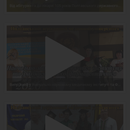
Від абітурієнта до лікаря: 105 років Полтавського державного медичного університету / From Applicant to Doctor: 105 Years of Poltava State Medical University
Випускний у Навчально-науковому медичному інституті та Фаховому медико-фармацевтичному коледжі ПДМУ