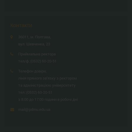
Контакти
36011, м. Полтава,
вул. Шевченка, 23
Приймальна ректора
тел/ф.:
(0532) 60-20-51
Телефон довіри,
лінія прямого зв'язку з ректором
та адміністрацією університету
тел.:
(0532) 60-20-51
з 8:00 до 17:00 години в робочі дні
mail@pdmu.edu.ua