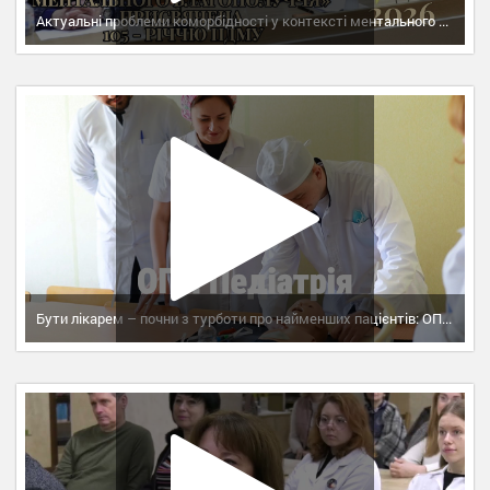
Актуальні проблеми коморбідності у контексті ментального благополуччя
Бути лікарем – почни з турботи про найменших пацієнтів: ОПП «Педіатрія» у ПДМУ