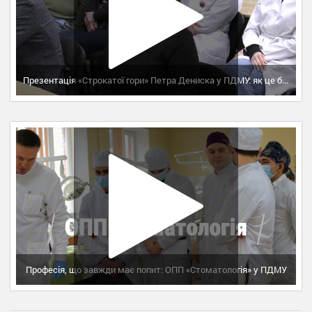
Презентація «Строкатої гори» Петра Дениска у ПДМУ: як це було
Професія, що завжди має попит: ОПП «Стоматологія» у ПДМУ