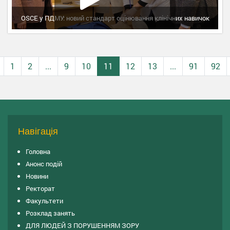
OSCE у ПДМУ: новий стандарт оцінювання клінічних навичок
1
2
...
9
10
11
12
13
...
91
92
Навігація
Головна
Анонс подій
Новини
Ректорат
Факультети
Розклад занять
ДЛЯ ЛЮДЕЙ З ПОРУШЕННЯМ ЗОРУ