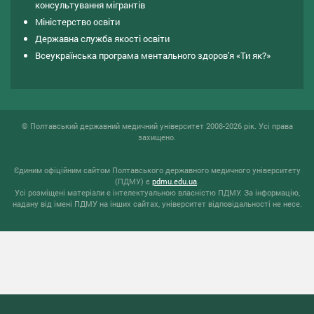
консультування мiгрантiв
Міністерство освіти
Державна служба якості освіти
Всеукраїнська програма ментального здоров'я «Ти як?»
© Полтавський державний медичний університет 2008-2026 рік. Усі права
захищено.
Єдиним офіційним сайтом Полтавського державного медичного університету
(ПДМУ) є
pdmu.edu.ua
.
Усі розміщені матеріали є інтелектуальною власністю ПДМУ. За інформацію,
надану від імені ПДМУ на інших сайтах, університет відповідальності не несе.