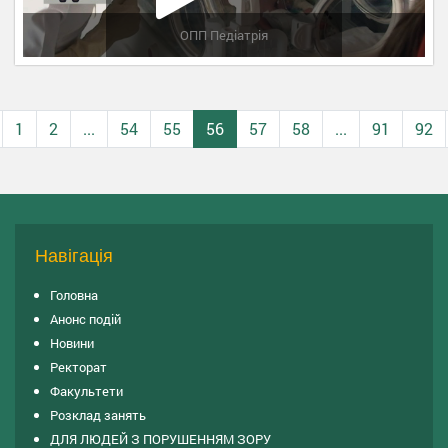
ОПП Педіатрія
1
2
...
54
55
56
57
58
...
91
92
Навігація
Головна
Анонс подій
Новини
Ректорат
Факультети
Розклад занять
ДЛЯ ЛЮДЕЙ З ПОРУШЕННЯМ ЗОРУ