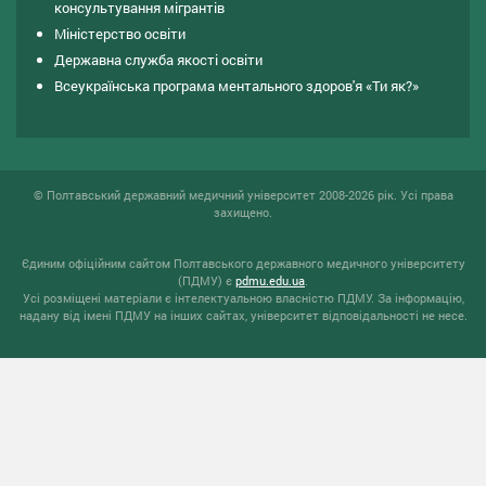
консультування мiгрантiв
Міністерство освіти
Державна служба якості освіти
Всеукраїнська програма ментального здоров'я «Ти як?»
© Полтавський державний медичний університет 2008-2026 рік. Усі права
захищено.
Єдиним офіційним сайтом Полтавського державного медичного університету
(ПДМУ) є
pdmu.edu.ua
.
Усі розміщені матеріали є інтелектуальною власністю ПДМУ. За інформацію,
надану від імені ПДМУ на інших сайтах, університет відповідальності не несе.