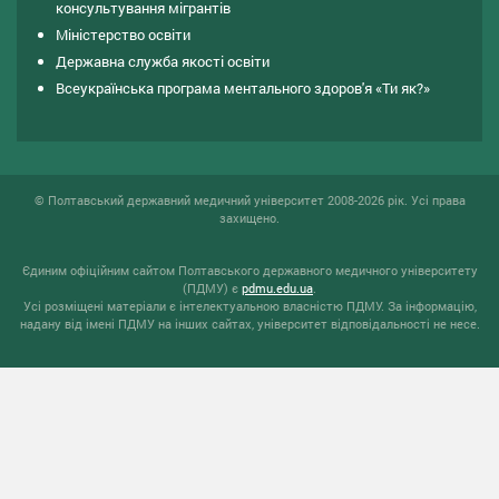
консультування мiгрантiв
Міністерство освіти
Державна служба якості освіти
Всеукраїнська програма ментального здоров'я «Ти як?»
© Полтавський державний медичний університет 2008-2026 рік. Усі права
захищено.
Єдиним офіційним сайтом Полтавського державного медичного університету
(ПДМУ) є
pdmu.edu.ua
.
Усі розміщені матеріали є інтелектуальною власністю ПДМУ. За інформацію,
надану від імені ПДМУ на інших сайтах, університет відповідальності не несе.