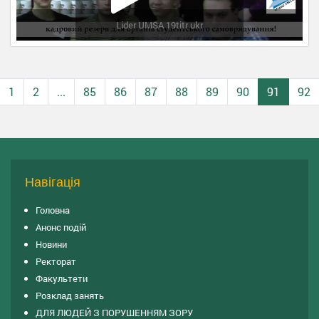
Lider UMSA 19titr ukr
1
2
...
85
86
87
88
89
90
91
92
Навігація
Головна
Анонс подій
Новини
Ректорат
Факультети
Розклад занять
ДЛЯ ЛЮДЕЙ З ПОРУШЕННЯМ ЗОРУ