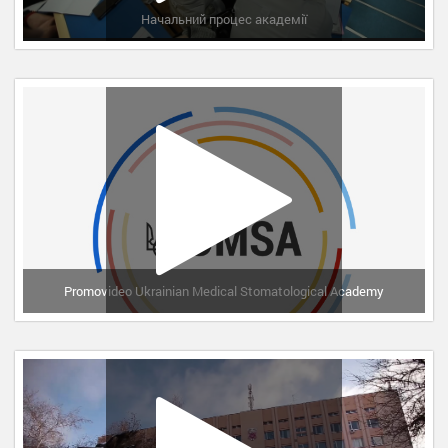
Начальний процес академії
Promovideo Ukrainian Medical Stomatological Academy