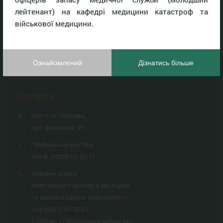
Новини
лейтенант) на кафедрі медицини катастроф та
Ректорат
військової медицини.
Факультети
Розклад занять
ДЛЯ ЛЮДЕЙ З ПОРУШЕННЯМ ЗОРУ
Ознайомлений
Дізнатись більше
Контакти
36011, м. Полтава,
вул. Шевченка, 23
Приймальна ректора
тел/ф.:
(0532) 60-20-51
Телефон довіри,
лінія прямого зв'язку з ректором
та адміністрацією університету
тел.:
(0532) 60-20-51
з 8:00 до 17:00 години в робочі дні