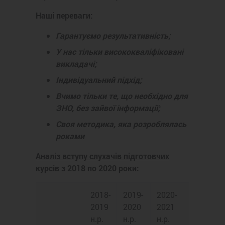
Наші переваги:
Гарантуємо результативність;
У нас тільки висококваліфіковані
викладачі;
Індивідуальний підхід;
Вчимо тільки те, що необхідно для
ЗНО, без зайвої інформації;
Своя методика, яка розроблялась
роками
Аналіз вступу слухачів підготовчих
курсів з 2018 по 2020 роки:
2018-
2019-
2020-
2021-
2019
2020
2021
2022
н.р.
н.р.
н.р.
н.р