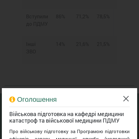
Вступили
86%
71,2%
78,5%
83%
до ПДМУ
Інші
14%
21,6%
21,5%
17%
ЗВО
Оголошення
Навігація
Військова підготовка на кафедрі медицини
катастроф та військової медицини ПДМУ
Головна
Про військову підготовку за Програмою підготовки
Анонс подій
офіцерів запасу медичної служби (молодший