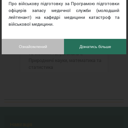
Про військову підготовку за Програмою підготовки
факультет № 2) другий
офіцерів запасу медичної служби (молодший
(магістерський) рівень вищої
лейтенант) на кафедрі медицини катастроф та
освіти, заочна форма навчання
військової медицини.
План-графiк ОПП Біологія, другий
(магістерський) рівень вищої
освіти спеціальності E1-Біологія
Ознайомлений
Дізнатись більше
та біохімія галузі знань Е-
Природничі науки, математика та
статистика
Навігація