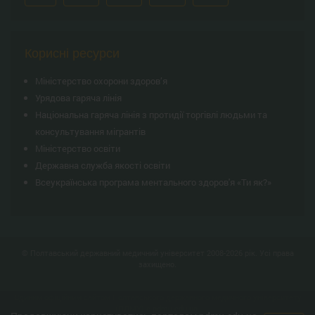
Корисні ресурси
Міністерство охорони здоров’я
Урядова гаряча лінія
Національна гаряча лінія з протидії торгівлі людьми та
консультування мiгрантiв
Міністерство освіти
Державна служба якості освіти
Всеукраїнська програма ментального здоров'я «Ти як?»
© Полтавський державний медичний університет 2008-2026 рік. Усі права
захищено.
Єдиним офіційним сайтом Полтавського державного медичного університету
(ПДМУ) є
pdmu.edu.ua
.