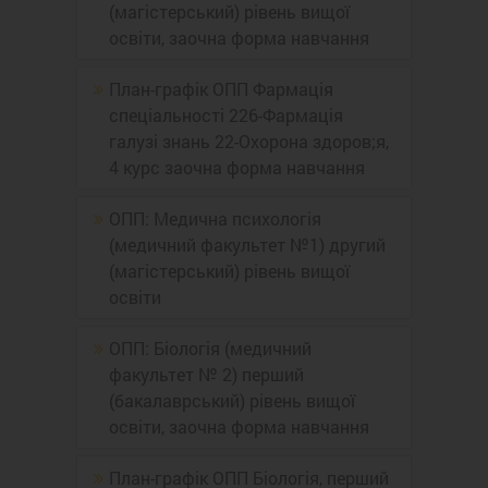
(магістерський) рівень вищої
освіти, заочна форма навчання
План-графiк ОПП Фармація
спеціальності 226-Фармація
галузі знань 22-Охорона здоров;я,
4 курс заочна форма навчання
ОПП: Медична психологія
(медичний факультет №1) другий
(магістерський) рівень вищої
освіти
ОПП: Біологія (медичний
факультет № 2) перший
(бакалаврський) рівень вищої
освіти, заочна форма навчання
План-графiк ОПП Біологія, перший