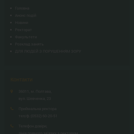
Головна
Анонс подій
Новини
Ректорат
Факультети
Розклад занять
ДЛЯ ЛЮДЕЙ З ПОРУШЕННЯМ ЗОРУ
Контакти
36011, м. Полтава,
вул. Шевченка, 23
Приймальна ректора
тел/ф.:
(0532) 60-20-51
Телефон довіри,
лінія прямого зв'язку з ректором