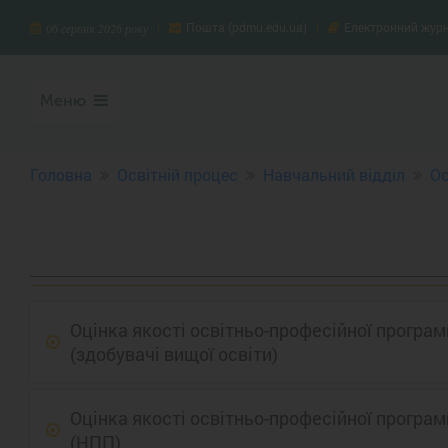
Пошта (pdmu.edu.ua)
Електронний жур
06 серпня 2026 року
Меню
Головна
Освітній процес
Навчальний відділ
Ос
Оцінка якості освітньо-професійної програ
(здобувачі вищої освіти)
Оцінка якості освітньо-професійної програ
(НПП)