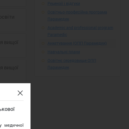
Рецензії і відгуки
Освітньо-професійна програма
освіти
Парамедик
Academic and professional program
Paramedic
я вищої
Анкетування (ОПП Парамедик)
Навчальні плани
Освітнє середовище ОПП
я вищої
Парамедик
я вищої
ькової
у медичної