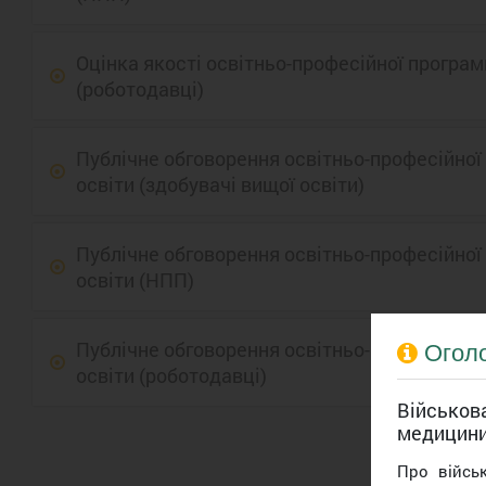
Оцінка якості освітньо-професійної програ
(роботодавці)
Публічне обговорення освітньо-професійної
освіти (здобувачі вищої освіти)
Публічне обговорення освітньо-професійної
освіти (НПП)
Публічне обговорення освітньо-професійної
Огол
освіти (роботодавці)
Військова
медицин
Про війсь