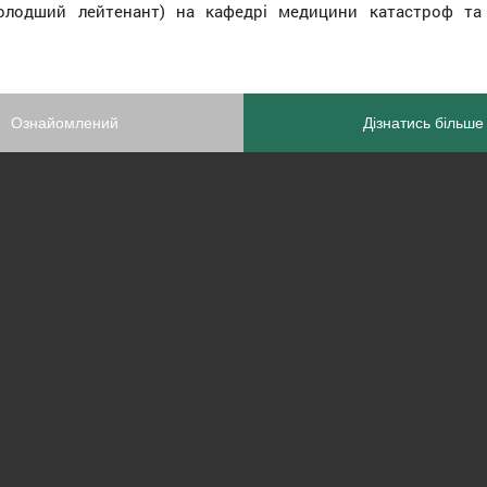
олодший лейтенант) на кафедрі медицини катастроф та 
Ознайомлений
Дізнатись більше