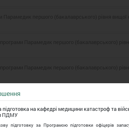
ми Парамедик першого (бакалаврського) рівня вищої 
 програми Парамедик першого (бакалаврського) рівн
 програми Парамедик першого (бакалаврського) рівн
 програми Парамедик першого (бакалаврського) рівн
ошення
 підготовка на кафедрі медицини катастроф та війс
и ПДМУ
кову підготовку за Програмою підготовки офіцерів запас