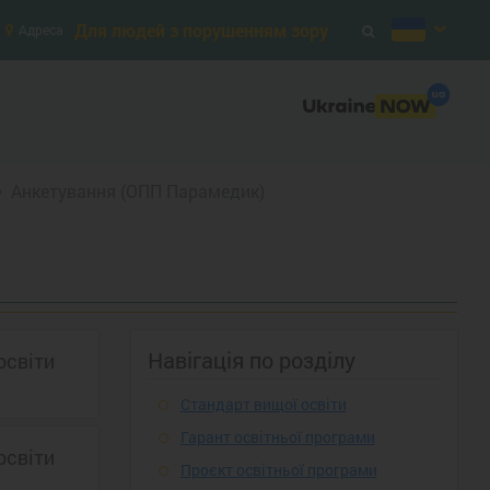
Для людей з порушенням зору
Адреса
Анкетування (ОПП Парамедик)
Навігація по розділу
освіти
Стандарт вищої освіти
Гарант освітньої програми
освіти
Проєкт освітньої програми