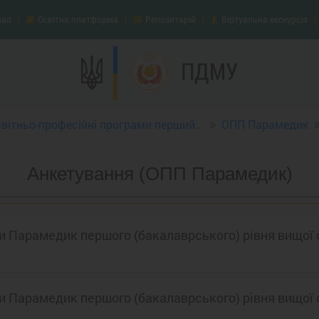
нал
Освітня платформа
Репозитарій
Віртуальна екскурсія
ПДМУ
вітньо-професійні програми перший...
ОПП Парамедик
Анкетування (ОПП Парамедик)
ми Парамедик першого (бакалаврського) рівня вищої 
ми Парамедик першого (бакалаврського) рівня вищої 