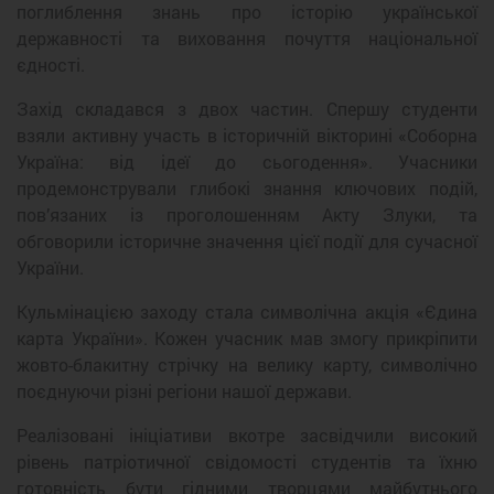
поглиблення знань про історію української
державності та виховання почуття національної
єдності.
Захід складався з двох частин. Спершу студенти
взяли активну участь в історичній вікторині «Соборна
Україна: від ідеї до сьогодення». Учасники
продемонстрували глибокі знання ключових подій,
пов’язаних із проголошенням Акту Злуки, та
обговорили історичне значення цієї події для сучасної
України.
Кульмінацією заходу стала символічна акція «Єдина
карта України». Кожен учасник мав змогу прикріпити
жовто-блакитну стрічку на велику карту, символічно
поєднуючи різні регіони нашої держави.
Реалізовані ініціативи вкотре засвідчили високий
рівень патріотичної свідомості студентів та їхню
готовність бути гідними творцями майбутнього