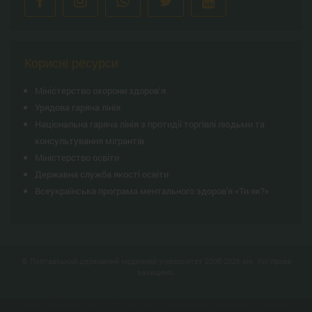
Корисні ресурси
Міністерство охорони здоров’я
Урядова гаряча лінія
Національна гаряча лінія з протидії торгівлі людьми та
консультування мiгрантiв
Міністерство освіти
Державна служба якості освіти
Всеукраїнська програма ментального здоров'я «Ти як?»
© Полтавський державний медичний університет 2008-2026 рік. Усі права
захищено.
Єдиним офіційним сайтом Полтавського державного медичного університету