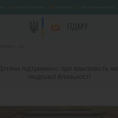
нал
Освітня платформа
Репозитарій
Віртуальна екскурсія
ПДМУ
римки»: про...
Дотики підтримки»: про важливість м
людської близькості