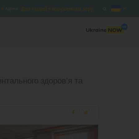
Для людей з порушенням зору
Адреса
ентального здоров’я та