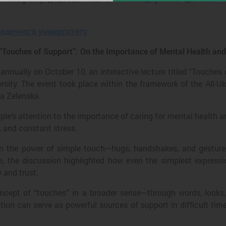
едичного університету
e “Touches of Support”: On the Importance of Mental Health a
nnually on October 10, an interactive lecture titled “Touches 
rsity. The event took place within the framework of the All-
na Zelenska.
e’s attention to the importance of caring for mental health an
y, and constant stress.
on the power of simple touch—hugs, handshakes, and gestures
e, the discussion highlighted how even the simplest express
 and trust.
ncept of “touches” in a broader sense—through words, looks, 
ion can serve as powerful sources of support in difficult times