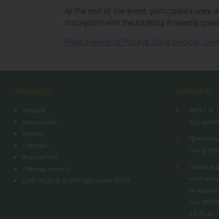
At the end of the event, participants were 
Instagram) with the hashtag #тиякпідтримка
Press Service of Poltava State Medical Univ
Навігація
Контакти
Головна
36011, м. 
Анонс подій
вул. Шевч
Новини
Приймаль
Ректорат
тел/ф.:
(05
Факультети
Телефон д
Розклад занять
лінія прям
ДЛЯ ЛЮДЕЙ З ПОРУШЕННЯМ ЗОРУ
та адміні
тел.:
(0532
з 8:00 до 