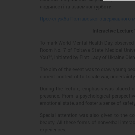
людяності та взаємної турботи.
Прес-служба Полтавського державного м
Interactive Lectur
To mark World Mental Health Day, observed a
Room No. 7 of Poltava State Medical Unive
You?”, initiated by First Lady of Ukraine Ole
The aim of the event was to draw young peopl
current context of full-scale war, uncertaint
During the lecture, emphasis was placed 
presence. From a psychological perspectiv
emotional state, and foster a sense of safety
Special attention was also given to the co
beauty. All these forms of nonverbal interact
experiences.