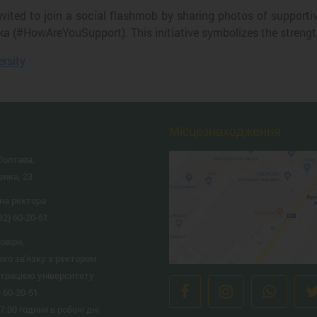
invited to join a social flashmob by sharing photos of supporti
 (#HowAreYouSupport). This initiative symbolizes the strength
ersity
Місцезнаходження
Полтава,
енка, 23
на ректора
32) 60-20-51
овіри,
ого зв'язку з ректором
страцією університету
) 60-20-51
17:00 години в робочі дні