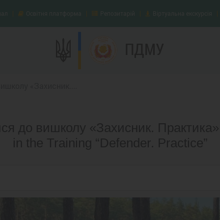
нал
Освітня платформа
Репозитарій
Віртуальна екскурсія
ПДМУ
школу «Захисник....
я до вишколу «Захисник. Практика» /
in the Training “Defender. Practice”