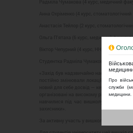
Радміла Чумакова (4 курс, медичний фак
Анна Охріменко (4 курс, стоматологічний 
Анастасія Тейлор (2 курс, стоматологічни
Ольга Пʼятаха (6 курс, медичний факульт
Огол
Віктор Чепурний (4 курс, ННМІ).
Студентка Радміла Чумакова поділилася
Військова
медицин
«Захід був надзвичайно насиченим і до
Про війсь
постійно змінювали локації, відпрацьов
служби (м
новий для себе досвід — керування дрона
медицини.
організовані на високому рівні. А також
навчилися під час вишколу. Такі заходи
захисники».
За активну участь у вишколі ПДМУ було в
Для студентів університету цей вишкіл с