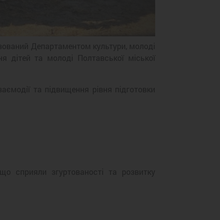
ізований Департаментом культури, молоді
ня дітей та молоді Полтавської міської
аємодії та підвищення рівня підготовки
що сприяли згуртованості та розвитку