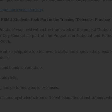
едичного університету
PSMU Students Took Part in the Training “Defender. Practice”
 Practice” was held within the framework of the project “Nation
a City Council as part of the Program for National and Patri
–2025.
ve citizenship, develop teamwork skills, and improve the prepar
dules:
s and hands-on practice;
aid skills;
g and performing basic exercises.
ons among students from different educational institutions, wh