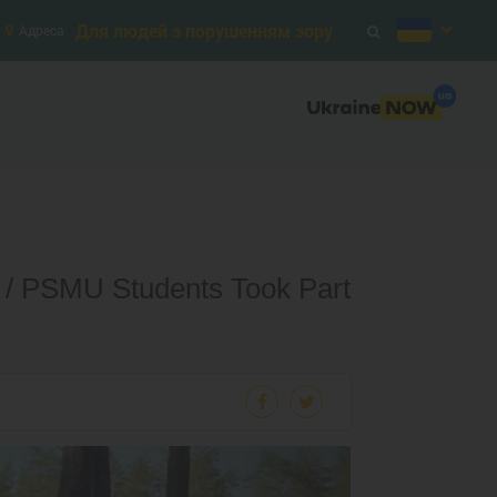
Для людей з порушенням зору
Адреса
 PSMU Students Took Part