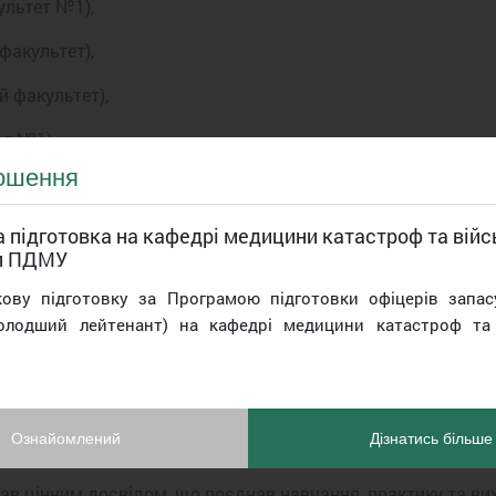
ультет №1),
факультет),
й факультет),
ет №1),
ошення
 враженнями:
 підготовка на кафедрі медицини катастроф та війс
и ПДМУ
бре організованим. Нам доводилося працювати у максима
кову підготовку за Програмою підготовки офіцерів запас
ували навички на землі, серед піску та хвої, що робило н
олодший лейтенант) на кафедрі медицини катастроф та 
ми, і зрозуміла, наскільки це складно та важливо. Тактичн
 мені дуже сподобалися змагання з лазертагу, де ми засто
 об’єднують молодь і допомагають зрозуміти, яку велик
Ознайомлений
Дізнатись більше
ідзначено подякою від Департаменту культури, молоді та с
тав цінним досвідом, що поєднав навчання, практику та ви