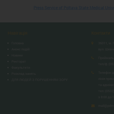
Press Service of Poltava State Medical Univ
Навігація
Контакти
Головна
36011, м. 
Анонс подій
вул. Шевч
Новини
Приймаль
Ректорат
тел/ф.:
(05
Факультети
Телефон д
Розклад занять
лінія прям
ДЛЯ ЛЮДЕЙ З ПОРУШЕННЯМ ЗОРУ
та адміні
тел.:
(0532
з 8:00 до 
mail@pdmu