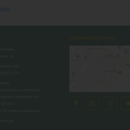
ersity
Місцезнаходження
Полтава,
енка, 23
на ректора
32) 60-20-51
овіри,
ого зв'язку з ректором
страцією університету
) 60-20-51
17:00 години в робочі дні
.edu.ua