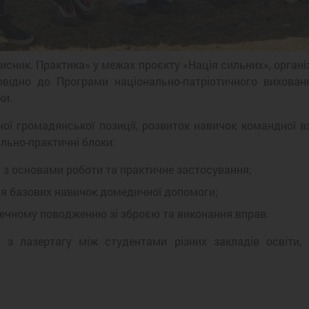
хисник. Практика» у межах проєкту «Нація сильних», орган
повідно до Програми національно-патріотичного вихован
ки.
ї громадянської позиції, розвиток навичок командної вз
льно-практичні блоки:
з основами роботи та практичне застосування;
я базових навичок домедичної допомоги;
печному поводженню зі зброєю та виконання вправ.
з лазертагу між студентами різних закладів освіти, 