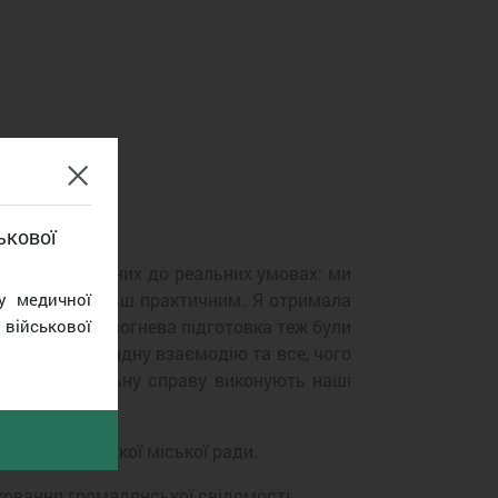
ькової
льно наближених до реальних умовах: ми
у медичної
авчання ще більш практичним. Я отримала
військової
а медицина і вогнева підготовка теж були
совували командну взаємодію та все, чого
у і відповідальну справу виконують наші
ім’ї Полтавської міської ради.
ховання громадянської свідомості.