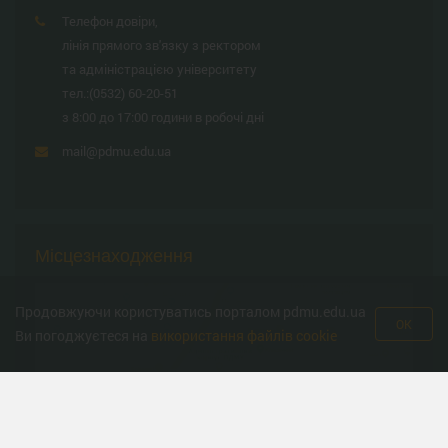
Телефон довіри,
лінія прямого зв'язку з ректором
та адміністрацією університету
тел.:
(0532) 60-20-51
з 8:00 до 17:00 години в робочі дні
mail@pdmu.edu.ua
Місцезнаходження
Продовжуючи користуватись порталом pdmu.edu.ua
OK
Ви погоджуєтеся на
використання файлів cookie