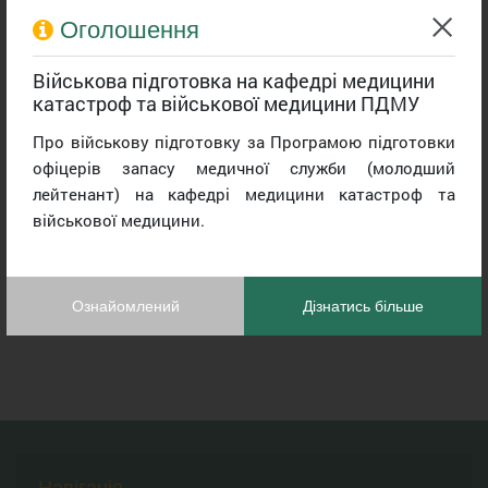
Оголошення
Військова підготовка на кафедрі медицини
катастроф та військової медицини ПДМУ
Освітні компоненти – пропедевтика дитячої терапевтичної стоматології, профілактика стоматологічних захворювань, дитяча терапевтична стоматологія, ортодонтія, дитяча хірургічна стоматологія
Про військову підготовку за Програмою підготовки
офіцерів запасу медичної служби (молодший
лейтенант) на кафедрі медицини катастроф та
військової медицини.
Ознайомлений
Дізнатись більше
Навігація