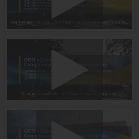
Освітня кваліфікація – пропедевтика терапевтичної та ортопедичної стоматології, хірургічна стоматологія
Освітня кваліфікація – терапевтична стоматологія