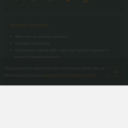
Корисні ресурси
Міністерство охорони здоров’я
Урядова гаряча лінія
Національна гаряча лінія з протидії торгівлі людьми та
консультування мiгрантiв
Міністерство освіти
Продовжуючи користуватись порталом pdmu.edu.ua
Державна служба якості освіти
OK
Ви погоджуєтеся на
використання файлів cookie
Всеукраїнська програма ментального здоров'я «Ти як?»
© Полтавський державний медичний університет 2008-2026 рік. Усі права
захищено.
Єдиним офіційним сайтом Полтавського державного медичного університету