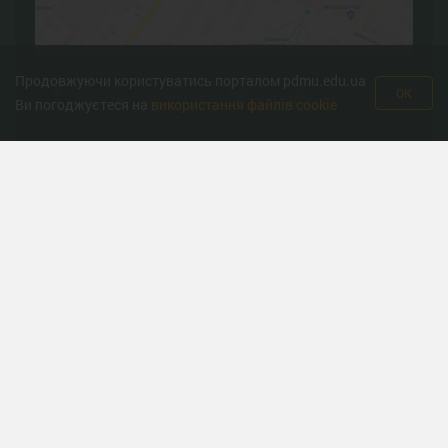
Продовжуючи користуватись порталом pdmu.edu.ua
OK
Ви погоджуєтеся на
використання файлів cookie
Корисні ресурси
Міністерство охорони здоров’я
Урядова гаряча лінія
Національна гаряча лінія з протидії торгівлі людьми та
консультування мiгрантiв
Міністерство освіти
Державна служба якості освіти
Всеукраїнська програма ментального здоров'я «Ти як?»