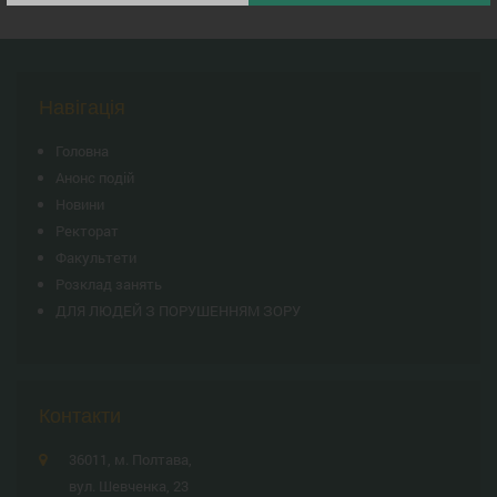
Навігація
Головна
Анонс подій
Новини
Ректорат
Факультети
Розклад занять
ДЛЯ ЛЮДЕЙ З ПОРУШЕННЯМ ЗОРУ
Контакти
36011, м. Полтава,
вул. Шевченка, 23