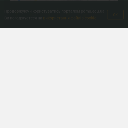
Продовжуючи користуватись порталом pdmu.edu.ua
OK
Ви погоджуєтеся на
використання файлів cookie
Корисні ресурси
Міністерство охорони здоров’я
Урядова гаряча лінія
Національна гаряча лінія з протидії торгівлі людьми та
консультування мiгрантiв
Міністерство освіти
Державна служба якості освіти
Всеукраїнська програма ментального здоров'я «Ти як?»
© Полтавський державний медичний університет 2008-2026 рік. Усі права
захищено.