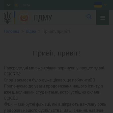
10.08.26
ПДМУ
Головна
Відео
Привіт, привіт!
Привіт, привіт!
Напередодні ми вже трішки поринули у процес здачі
ОСКІ💡🦷
Сподіваємося було дуже цікаво, це побачити🙂‍↔️
Пропонуємо до уваги продовження нашого іспиту, з
вже щасливими студентами, котрі успішно склали
ОСКІ👌🏻
🫢Ви — майбутні фахівці, які відіграють важливу роль
у здоров’ї нашого суспільства. Ваші знання, навички