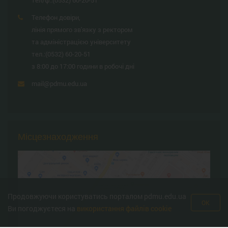
тел/ф.:
(0532) 60-20-51
Телефон довіри,
лінія прямого зв'язку з ректором
та адміністрацією університету
тел.:
(0532) 60-20-51
з 8:00 до 17:00 години в робочі дні
mail@pdmu.edu.ua
Місцезнаходження
Продовжуючи користуватись порталом pdmu.edu.ua
OK
Ви погоджуєтеся на
використання файлів cookie