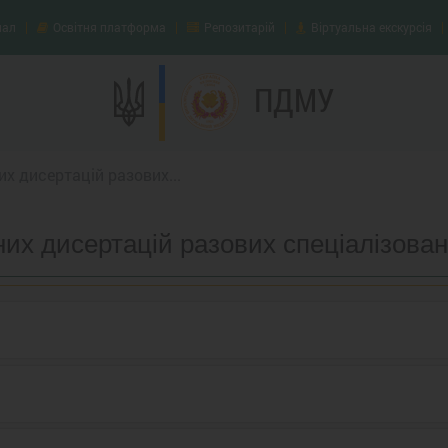
нал
Освітня платформа
Репозитарій
Віртуальна екскурсія
ПДМУ
х дисертацій разових...
их дисертацій разових спеціалізова