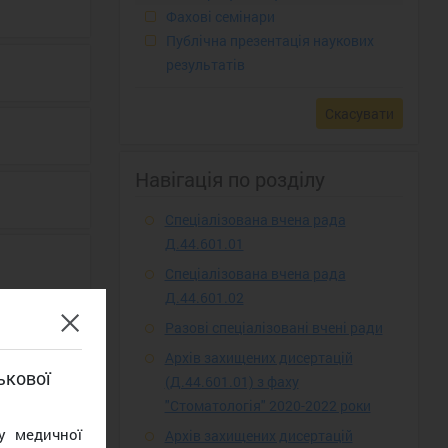
Фахові семінари
Публічна презентація наукових
результатів
Скасувати
Навігація по розділу
Спеціалізована вчена рада
Д.44.601.01
Спеціалізована вчена рада
Д.44.601.02
Разові спеціалізовані вчені ради
Архів захищених дисертацій
ькової
(Д.44.601.01) з фаху
"Стоматологія" 2020-2022 роки
у медичної
Архів захищених дисертацій