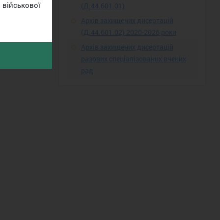
військової
(Д.44.601.01)
Архів захищених дисертацій
(Д.44.601.02) 2020-2026 роки
Архів захищених дисертацій
разових спеціалізованих вчених
рад