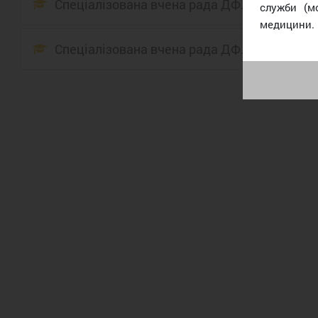
Спеціалізована вчена рада ДФ.44.601.028
служби (м
медицини.
Спеціалізована вчена рада ДФ.44.601.032