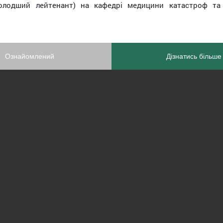
олодший лейтенант) на кафедрі медицини катастроф та 
Ознайомлений
Дізнатись більше