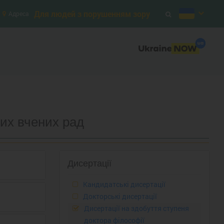
Для людей з порушенням зору
Адреса
них вчених рад
Дисертації
Кандидатські дисертації
Докторські дисертації
Дисертації на здобуття ступеня
доктора філософії